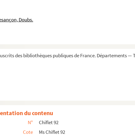
public de la philosophie par les Jésuites dans...
effective de la cure de Pelousey au prieuré de...
esançon, Doubs.
'Espagne, Philippe II, quant à la nomination a...
rocédés devant empêcher les brigues dans les él...
Charles [Quint] et du roi Philippe [II] » (15...
mmaire de leurs investitures... », de 1624 ...
scrits des bibliothèques publiques de France. Départements — To
fficiorum et parochialium ecclesiarum metropolitan...
du comté de Bourgongne... avec la valeur de chac...
ourgongne, avec expression de leurs qualitez, re...
al d'Estrées, exposant les griefs de la couron...
mté, pour assurer, au moyen des prestations des co...
né de Rieux, évesque et comte de Léon, de la s...
entation du contenu
Besançon, dans la rue du Grand Battant, et tributai...
N°
Chiflet 92
t l'official de Besançon, comme juge ordinaire de...
Cote
Ms Chiflet 92