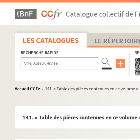
Fol. 75. « Festes de Saint-André, tenues du temps de l'emper
Catalogue collectif de F
Fol. 76. « Liste des chevaliers de l'ordre, avec la descripti
Fol. 92. « Politum praebendarum, dignitatum, personatuu
Fol. 106. « Cayer des abbayes et prieurés et autres bénéfi
LES CATALOGUES
LE RÉPERTOIR
Fol. 108. « Catalogue exacte
(sic)
des bénéfices du comté d
RECHERCHE RAPIDE
RE
Fol. 120. Manifeste de Louis XIV, sous forme de lettre au ca
Fol. 126. Ordonnance du gouverneur espagnol de la Franc
Fol. 127. « Considérations sur l'appel interjetté par messi
Fol. 139. Acte de vente de la moitié d'une maison située à
Accueil CCFr
141. « Table des pièces contenues en ce volume »
>
Fol. 140. Arrêt du Conseil ducal de Bourgogne renvoyant 
Fol. 141. « Table des pièces contenues en ce volume »
1. Mémoires adressés à la congrégation de la Propagande s
141. « Table des pièces contenues en ce volume 
9. « Informacion del seminario irlandes de la ciudad Sant
37. « Informacion del seminario de Irlandes en Salamanca 