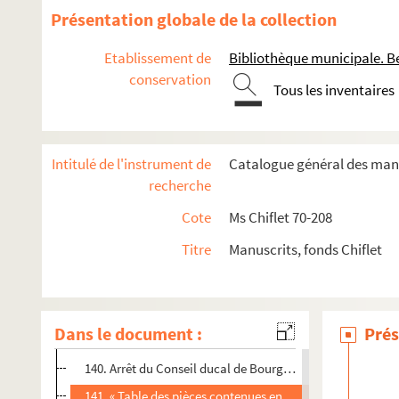
43. Pièces concernant l'opposition faite à l'enseignement 
Présentation globale de la collection
65. Sentence, rendue d'autorité apostolique, pour l'union 
Etablissement de
Bibliothèque municipale. B
69. Indult apostolique concédé par le pape Pie IV au roi d
conservation
Tous les inventaires
73. Consultation autographe de Pierre Despotots sur les p
75. « Festes de Saint-André, tenues du temps de l'empereur 
76. « Liste des chevaliers de l'ordre, avec la description so
Intitulé de l'instrument de
Catalogue général des manu
92. « Politum praebendarum, dignitatum, personatuum, o
recherche
106. « Cayer des abbayes et prieurés et autres bénéfices 
Cote
Ms Chiflet 70-208
108. « Catalogue exacte (sic) des bénéfices du comté de B
Titre
Manuscrits, fonds Chiflet
120. Manifeste de Louis XIV, sous forme de lettre au cardin
126. Ordonnance du gouverneur espagnol de la Franche-Co
127. « Considérations sur l'appel interjetté par messire Re
Dans le document :
Prés
139 - 3. Acte de vente de la moitié d'une maison située à 
140. Arrêt du Conseil ducal de Bourgogne renvoyant devan
141. « Table des pièces contenues en ce volume »