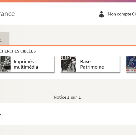
eur Charles [Quint] et du roi Philippe [II] » (15...
rance
Mon compte C
on sommaire de leurs investitures... », de 1624 ...
m, officiorum et parochialium ecclesiarum metropolitan...
ces du comté de Bourgongne... avec la valeur de chac...
E
e Bourgongne, avec expression de leurs qualitez, re...
CHERCHES CIBLÉES
rdinal d'Estrées, exposant les griefs de la couron...
Imprimés
Base
he-Comté, pour assurer, au moyen des prestations des co...
multimédia
Patrimoine
re René de Rieux, évesque et comte de Léon, de la s...
 Besançon, dans la rue du Grand Battant, et tributai...
devant l'official de Besançon, comme juge ordinaire de...
Notice
1 sur 1
ur les missions accomplies en Écosse et en Irl...
»
iago »
» (première moitié du XVIIe siècle)