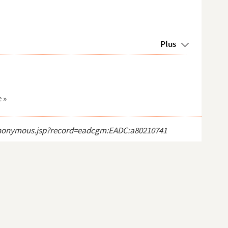
Plus
 »
ct_anonymous.jsp?record=eadcgm:EADC:a80210741