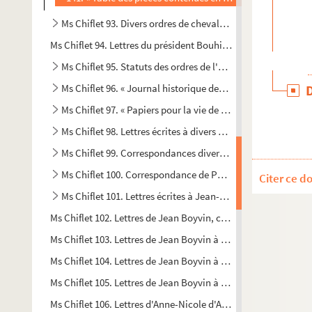
Ms Chiflet 93. Divers ordres de chevalerie. — Noblesse et 
Ms Chiflet 94. Lettres du président Bouhier, de Dijon, à Franç
Ms Chiflet 95. Statuts des ordres de l'Annonciade de Savoie,
Ms Chiflet 96. « Journal historique des choses mémorables a
Ms Chiflet 97. « Papiers pour la vie de l'infante Isabelle »
Ms Chiflet 98. Lettres écrites à divers membres de la famill
Ms Chiflet 99. Correspondances diverses, etc.
Ms Chiflet 100. Correspondance de Philippe de La Baume-
Citer ce d
Ms Chiflet 101. Lettres écrites à Jean-Jacques, à Philippe e
Ms Chiflet 102. Lettres de Jean Boyvin, conseiller, puis prési
Ms Chiflet 103. Lettres de Jean Boyvin à Jean-Jacques et Phi
Ms Chiflet 104. Lettres de Jean Boyvin à Jean-Jacques et Phi
Ms Chiflet 105. Lettres de Jean Boyvin à Jean-Jacques, à Phil
Ms Chiflet 106. Lettres d'Anne-Nicole d'Andelot, dame de Châ