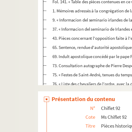
Fol. 141. « Table des pièces contenues en ce
1. Mémoires adressés à la congrégation de l
9. « Informacion del seminario irlandes de l
37. « Informacion del seminario de Irlandes
43. Pièces concernant l'opposition faite à l
65. Sentence, rendue d'autorité apostolique,
69. Indult apostolique concédé par le pape P
73. Consultation autographe de Pierre Despo
75. « Festes de Saint-André, tenues du temps 
76. « Liste des chevaliers de l'ordre, avec la 
92. « Politum praebendarum, dignitatum, p
Présentation du contenu
106. « Cayer des abbayes et prieurés et autr
N°
Chiflet 92
108. « Catalogue exacte (sic) des bénéfices 
Cote
Ms Chiflet 92
120. Manifeste de Louis XIV, sous forme de le
Titre
Pièces historiq
126. Ordonnance du gouverneur espagnol de 