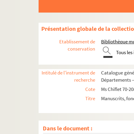
Ms Chiflet 77. « Recueil de pièces d'Estat. Tom
Ms Chiflet 78. « Recueil de pièces d'Estat. Tome
Ms Chiflet 79. « Recueil de pièces d'Estat. Tom
Présentation globale de la collecti
Ms Chiflet 80. « Recueil de pièces d'Estat. Tom
Etablissement de
Bibliothèque m
Ms Chiflet 81. « Matières héraldiques. Tome I.
conservation
Tous les
Ms Chiflet 82. « Matières héraldiques. Tome II
Ms Chiflet 83. « Matières héraldiques. Tome III
Intitulé de l'instrument de
Catalogue génér
Ms Chiflet 84. « Matières héraldiques. Tome IV
recherche
Départements — 
Ms Chiflet 85. Défense militaire de la Franch
Cote
Ms Chiflet 70-20
Ms Chiflet 86. Des couleurs héraldiques : notes 
Titre
Manuscrits, fon
Ms Chiflet 87. Documents concernant l'histoire
Ms Chiflet 88. « Histoire de l'ordre de la Toiso
Ms Chiflet 89. « Histoire de l'ordre de la Toison
Dans le document :
Ms Chiflet 90. « Statuts de l'ordre de la Toiso