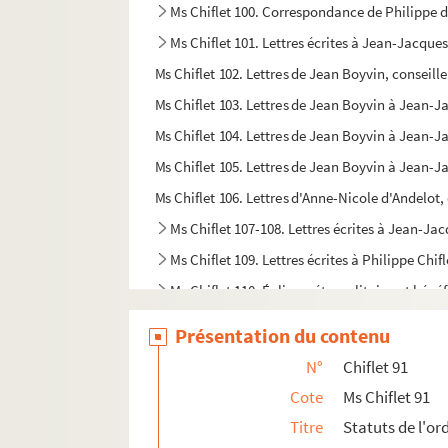
Ms Chiflet 100. Correspondance de Philippe
Ms Chiflet 101. Lettres écrites à Jean-Jacques
Ms Chiflet 102. Lettres de Jean Boyvin, conseill
Ms Chiflet 103. Lettres de Jean Boyvin à Jean-J
Ms Chiflet 104. Lettres de Jean Boyvin à Jean-J
Ms Chiflet 105. Lettres de Jean Boyvin à Jean-Ja
Ms Chiflet 106. Lettres d'Anne-Nicole d'Andelot
Ms Chiflet 107-108. Lettres écrites à Jean-Jac
Ms Chiflet 109. Lettres écrites à Philippe Chi
Ms Chiflet 110. Église métropolitaine et béné
Ms Chiflet 111. Documents généalogiques sur 
Présentation du contenu
Ms Chiflet 112-114. Lettres écrites à Jules Ch
N°
Chiflet 91
Ms Chiflet 115. « Erycii Puteanie pistolarum ad C
Cote
Ms Chiflet 91
Ms Chiflet 116. « Epistolarum Erycii Puteani a
Titre
Statuts de l'or
Ms Chiflet 117. Erycii Puteani ad Joannem-J