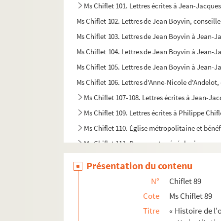
Ms Chiflet 101. Lettres écrites à Jean-Jacques
Ms Chiflet 102. Lettres de Jean Boyvin, conseill
Ms Chiflet 103. Lettres de Jean Boyvin à Jean-J
Ms Chiflet 104. Lettres de Jean Boyvin à Jean-J
Ms Chiflet 105. Lettres de Jean Boyvin à Jean-Ja
Ms Chiflet 106. Lettres d'Anne-Nicole d'Andelot
Ms Chiflet 107-108. Lettres écrites à Jean-Jac
Ms Chiflet 109. Lettres écrites à Philippe Chi
Ms Chiflet 110. Église métropolitaine et béné
Ms Chiflet 111. Documents généalogiques sur 
Ms Chiflet 112-114. Lettres écrites à Jules Ch
Présentation du contenu
Ms Chiflet 115. « Erycii Puteanie pistolarum ad C
N°
Chiflet 89
Ms Chiflet 116. « Epistolarum Erycii Puteani a
Cote
Ms Chiflet 89
Ms Chiflet 117. Erycii Puteani ad Joannem-J
Titre
« Histoire de l'
Ms Chiflet 118. « Erycii Puteani epistolarum a