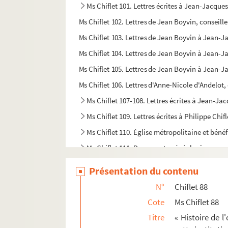
Ms Chiflet 101. Lettres écrites à Jean-Jacques
Ms Chiflet 102. Lettres de Jean Boyvin, conseill
Ms Chiflet 103. Lettres de Jean Boyvin à Jean-J
Ms Chiflet 104. Lettres de Jean Boyvin à Jean-J
Ms Chiflet 105. Lettres de Jean Boyvin à Jean-Ja
Ms Chiflet 106. Lettres d'Anne-Nicole d'Andelot
Ms Chiflet 107-108. Lettres écrites à Jean-Jac
Ms Chiflet 109. Lettres écrites à Philippe Chi
Ms Chiflet 110. Église métropolitaine et béné
Ms Chiflet 111. Documents généalogiques sur 
Ms Chiflet 112-114. Lettres écrites à Jules Ch
Présentation du contenu
Ms Chiflet 115. « Erycii Puteanie pistolarum ad C
N°
Chiflet 88
Ms Chiflet 116. « Epistolarum Erycii Puteani a
Cote
Ms Chiflet 88
Ms Chiflet 117. Erycii Puteani ad Joannem-J
Titre
« Histoire de l
Ms Chiflet 118. « Erycii Puteani epistolarum a