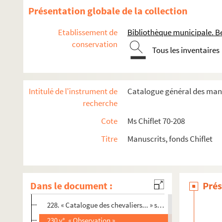
Ms Chiflet 81. « Matières héraldiques. Tome I. »
Présentation globale de la collection
Ms Chiflet 82. « Matières héraldiques. Tome II »
Etablissement de
Bibliothèque municipale. B
Ms Chiflet 83. « Matières héraldiques. Tome III »
conservation
Ms Chiflet 84. « Matières héraldiques. Tome IV »
Tous les inventaires
Ms Chiflet 85. Défense militaire de la Franche-Comté et riv
Ms Chiflet 86. Des couleurs héraldiques : notes de Jean-Jacqu
Intitulé de l'instrument de
Catalogue général des manu
Ms Chiflet 87. Documents concernant l'histoire et le fonctio
recherche
Ms Chiflet 88. « Histoire de l'ordre de la Toison d'or », par Jul
Cote
Ms Chiflet 70-208
2. Une très courte épître dédicatoire au roi d'Espagne Phi
Titre
Manuscrits, fonds Chiflet
6. Un morceau oratoire sur « les excellences et grandeurs d
11. Histoire de l'ordre de la Toison d'or , institué par P
159. Cinq rectifications concernant un pareil nombre de
Dans le document :
Prés
161. Des annales de l'ordre sous le duc de Bourgogne, Cha
228. « Catalogue des chevaliers... » sous Charles le Hardi
230 v°. « Observation »