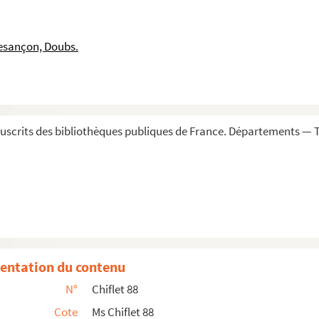
esançon, Doubs.
alité de Besançon avec Dole, pendant les dernières année...
es Chiflet
scrits des bibliothèques publiques de France. Départements — To
nnement de l'ordre de la Toison d'or : recueil formé pa...
es Chiflet, chancelier de cette institution. Premi...
lippe
e l'ordre de la Toison d'or »
hilippe Le Bon, Duc de Bourgogne
 personnages faussement indiqués comme ayant été d...
entation du contenu
rles le Hardi
N°
Chiflet 88
Cote
Ms Chiflet 88