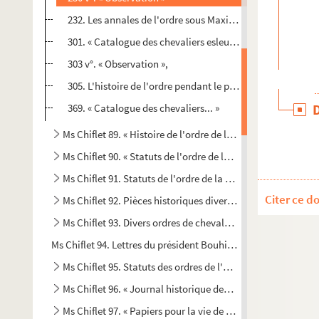
232. Les annales de l'ordre sous Maximilien d'Autriche, 
301. « Catalogue des chevaliers esleus soubs Maximilian, 
303 v°. « Observation »,
305. L'histoire de l'ordre pendant le principat de Philippe 
369. « Catalogue des chevaliers... »
Ms Chiflet 89. « Histoire de l'ordre de la Toison d'or... », pa
Ms Chiflet 90. « Statuts de l'ordre de la Toison d'or, et leu
Ms Chiflet 91. Statuts de l'ordre de la Toison d'or
Citer ce d
Ms Chiflet 92. Pièces historiques diverses
Ms Chiflet 93. Divers ordres de chevalerie. — Noblesse et 
Ms Chiflet 94. Lettres du président Bouhier, de Dijon, à Franç
Ms Chiflet 95. Statuts des ordres de l'Annonciade de Savoie,
Ms Chiflet 96. « Journal historique des choses mémorables a
Ms Chiflet 97. « Papiers pour la vie de l'infante Isabelle »