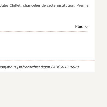
 Jules Chiflet, chancelier de cette institution. Premier
Plus
ct_anonymous.jsp?record=eadcgm:EADC:a80210670