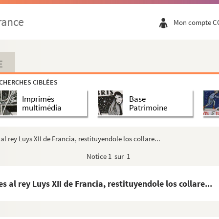
 à Henri II, roi de France, des insignes de l'ordr...
rance
Mon compte C
e l'ordre, à sçavoir divers extraits faisans au cas...
m, prévost de Sainct-Bavon et chancelier de l'ordre ...
ippe II au sujet des offices de la Toison d'or
E
s, instruisant le roi d'Espagne des choix qu'il a ...
CHERCHES CIBLÉES
pagne, Philippe III, à l'hôpital fondé à Madrid, sou...
Imprimés
Base
 chancelier de la Toison d'or, en 1623 et 1624
multimédia
Patrimoine
nouveaux chevaliers
dre
l rey Luys XII de Francia, restituyendole los collare...
dées par chaque nouveau chevalier aux officiers de l...
Notice
1 sur 1
s au serment que messire Jules Chiflet, chevalier de...
ncelier de la Toison d'or, par Jules Chiflet, avec...
 al rey Luys XII de Francia, restituyendole los collare...
n d'or à divers princes et seigneurs, en 1650 et 1...
et, chancelier de la Toison d'or, au sujet des affaires de l'ordre, par...