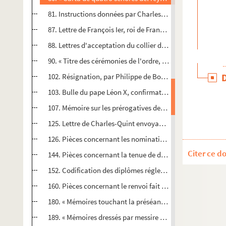
81. Instructions données par Charles, roi d'Espagne (Charl
87. Lettre de François Ier, roi de France, donnant procura
88. Lettres d'acceptation du collier de la Toison d'or par 
90. « Titre des cérémonies de l'ordre, par Laurent du Blioul
102. Résignation, par Philippe de Bourgogne, évêque d'Utre
103. Bulle du pape Léon X, confirmative des privilèges de l
107. Mémoire sur les prérogatives des officiers d'armes de
125. Lettre de Charles-Quint envoyant au greffier de la Toi
126. Pièces concernant les nominations et emplois des roi
Citer ce d
144. Pièces concernant la tenue de divers chapitres de l'ord
152. Codification des diplômes réglementaires de la Toison 
160. Pièces concernant le renvoi fait par Charles-Quint à He
180. « Mémoires touchant la préséance des chevaliers de l'o
189. « Mémoires dressés par messire Viglius de Zuychem, p