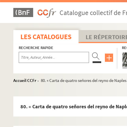
Fol. 160. Pièces concernant le renvoi fait par Charles-Quint
Catalogue collectif de F
Fol. 180. « Mémoires touchant la préséance des chevaliers d
Fol. 189. « Mémoires dressés par messire Viglius de Zuyche
Fol. 228. Entretiens de D. Juan de Idiaquez avec le roi Phil
LES CATALOGUES
LE RÉPERTOIR
Fol. 240. Lettre de l'archiduc Albert, souverain des Pays-Ba
RECHERCHE RAPIDE
RE
Fol. 262. Statuts donnés par le grand aumônier du roi d'Es
Fol. 277. Traitement accordé à Jean-Louis de Laloo, comme
Fol. 281. Ses propositions au roi quant à la création de 
Fol. 335. Traitement de Balthazar Molinet, greffier de l'or
Accueil CCFr
80. « Carta de quatro señores del reyno de Naples a
>
Fol. 283. Attestations concernant les gratifications accor
Fol. 296. « Relation, en espagnol, des cérémonies observée
Fol. 306. Rapports faits au roi d'Espagne, en qualité de cha
80. « Carta de quatro señores del reyno de Naples
Fol. 316. Procès-verbaux de la remise du collier de la Toiso
Fol. 337-341, 352-353, 377, 387. Lettres écrites à Jules Chifl