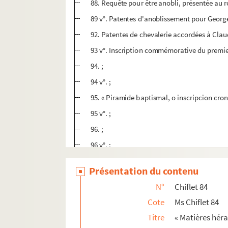
88. Requête pour être anobli, présentée au r
89 v°. Patentes d'anoblissement pour George
92. Patentes de chevalerie accordées à Cl
93 v°. Inscription commémorative du premie
94. ;
94 v°. ;
95. « Piramide baptismal, o inscripcion cron
95 v°. ;
96. ;
96 v°. ;
97. ;
Présentation du contenu
97v°. ;
N°
Chiflet 84
98. ;
Cote
Ms Chiflet 84
98 v°. ;
Titre
« Matières héra
99. ;