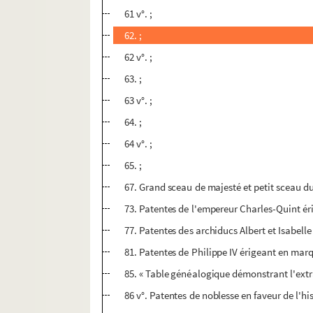
61 v°. ;
62. ;
62 v°. ;
63. ;
63 v°. ;
64. ;
64 v°. ;
65. ;
67. Grand sceau de majesté et petit sceau du
73. Patentes de l'empereur Charles-Quint ér
77. Patentes des archiducs Albert et Isabell
81. Patentes de Philippe IV érigeant en marqu
85. « Table généalogique démonstrant l'extr
86 v°. Patentes de noblesse en faveur de l'hi