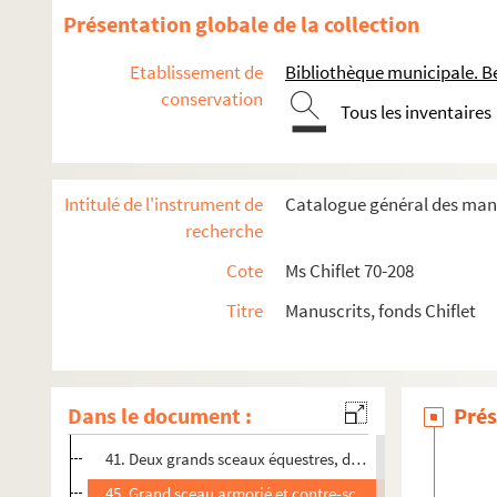
3 v°. « Dessin d'un manteau de cheminée qui est en la maiso
Présentation globale de la collection
4. « Autres devises des mesmes princes de la maison de 
Etablissement de
Bibliothèque municipale. B
5. « Armoiries du roy des ribaux... tirées d'un ancien manusc
conservation
Tous les inventaires
6. « Escu et collier de l'ordre militaire de Saint-Georges e
7. « Figure de la devise et ordre militaire de la Discipline,
8. « Figure de la devise du nombre XIIII, au milieu d'un c
Intitulé de l'instrument de
Catalogue général des manu
9. Extrait d'une patente de Mathias Corvin, roi de Hongrie
recherche
10. « Ordre d'Albert, duc d'Autriche. » Dessin à la plume
Cote
Ms Chiflet 70-208
11 v°. « Cérémonial latin pour admettre la noblesse du Pa
Titre
Manuscrits, fonds Chiflet
23. Jean IV de Bourgogne, duc de Brabant : figure en pie
25. Emblèmes des empereurs, rois et princes de la maison d
38. Sceaux de souverains bourguignons et autrichiens des
Dans le document :
Prés
39 v°. Grand sceau équestre et contre-sceau du duc Jean 
41. Deux grands sceaux équestres, deux contre-sceaux et u
45. Grand sceau armorié et contre-sceau de l'empereur Ma