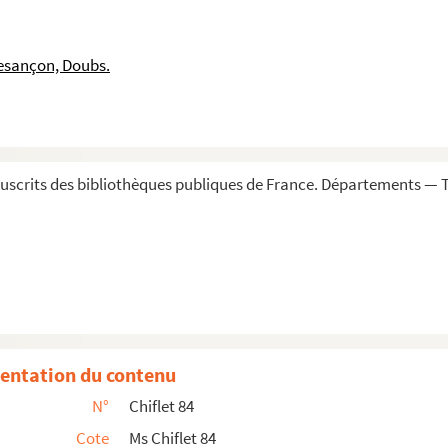
n ou hostel du Prince en la ville de Lille en F...
Bourgongne, qui sont une pomme et un chardon, av...
esançon, Doubs.
rit... » Dessin à la plume teinté de bistr...
n Angleterre. » Dessin à l'aquarelle
 estably en Autriche. » Dessin à l'aquarel...
hapelet de houblon, portée par plusieurs mais...
scrits des bibliothèques publiques de France. Départements — To
, conférant l'ordre du Dragon à Philippe de R...
ïs-Bas en la noble confrérie de Saint-Antoine-en-B...
d, d'après une statue du pourtour d'un tombeau à...
'Autriche, « de la main de Jacques de Bie, cél...
 Pays-Bas. Ibid. Quatre grands sceaux équestres ...
entation du contenu
sans Peur
N°
Chiflet 84
n petit sceau du duc Philippe le Bon. Sceau d'I...
Cote
Ms Chiflet 84
ximilien Ier