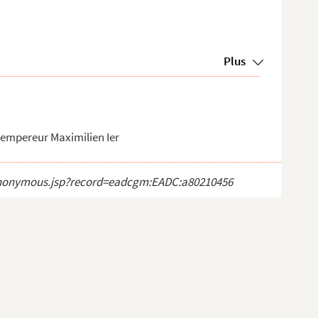
Plus
'empereur Maximilien Ier
ct_anonymous.jsp?record=eadcgm:EADC:a80210456