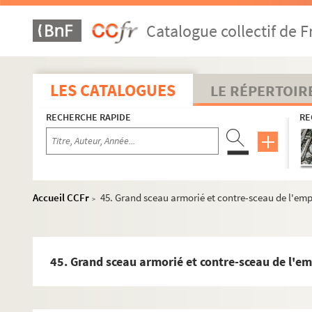
Fol. 77. Patentes des archiducs Albert et Isabelle érigean
Catalogue collectif de F
Fol. 81. Patentes de Philippe IV érigeant en marquisat la t
Fol. 85. « Table généalogique démonstrant l'extraction de
Fol. 86 vo. Patentes de noblesse en faveur de l'historiogr
LES CATALOGUES
LE RÉPERTOIR
Fol. 88. Requête pour être anobli, présentée au roi d'Esp
RECHERCHE RAPIDE
RE
Fol. 89 vo. Patentes d'anoblissement pour Georges Lapie,
Fol. 92. Patentes de chevalerie accordées à Claude-Fran
Fol. 93. Inscription commémorative du premier succès de 
Fol. 95. « Piramide baptismal, o inscripcion cronologica, 
Accueil CCFr
45. Grand sceau armorié et contre-sceau de l'emp
>
Fol. 102. « Forma epitaphii, compendium chronologicum vita
Fol. 106. « Particula vitae et actorum serenissimi principi
Fol. 107. Épitaphes, dont quelques-unes en vers français, 
45. Grand sceau armorié et contre-sceau de l'em
Fol. 112. « Armes de la noblesse de la république de Genne
1. « Table des pièces contenuës en ce volume »