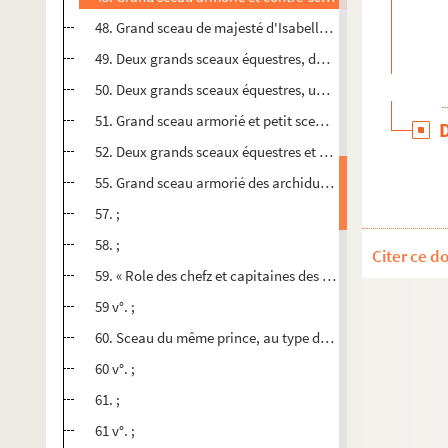
48. Grand sceau de majesté d'Isabelle de Castille et gra
49. Deux grands sceaux équestres, deux contre-sceaux et
50. Deux grands sceaux équestres, un sceau armorié et un 
51. Grand sceau armorié et petit sceau de Marguerite d'A
52. Deux grands sceaux équestres et deux contre-sceaux du
55. Grand sceau armorié des archiducs Albert et Isabelle;
57. ;
58. ;
Citer ce d
59. « Role des chefz et capitaines des compagnies d'hom
59 v°. ;
60. Sceau du même prince, au type du navire, pour le con
60 v°. ;
61. ;
61 v°. ;