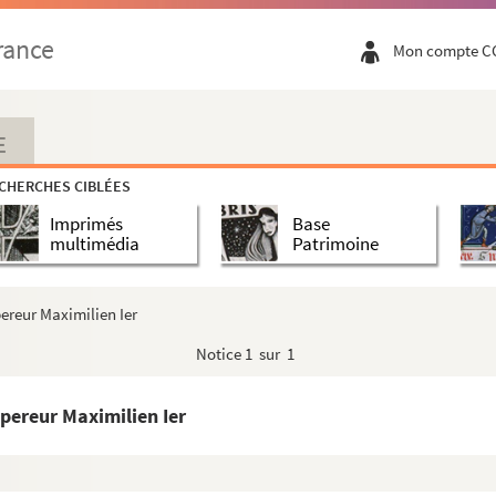
t en comté la baronnie de Gommignies, en faveur de ...
rance
Mon compte C
erre de Deynse en Flandre, au profit de D. Diego M...
 la dame douagère de Petignies, mère du devant dict ...
er
aphe et poète Jean Molinet. Anvers, 1
avril 1503. Cr...
E
agne par Jean Vernerey de la Routte, né à Passonfont...
CHERCHES CIBLÉES
 docteur ès droits, originaire de Franche-Comté
Imprimés
Base
çois Cordemoy, seigneur de Francalmont en Franche-Comt...
multimédia
Patrimoine
chasse obtenu par le prince d'Espagne Balthasar-Charl...
historica, genealogica i panegirica que construye D...
ereur Maximilien Ier
e Alberti VII... », archiducis Austriae, auct. Theod...
Notice
1 sur 1
s [Alberti], ab auctore anno 1616 edita, ejusdem sc...
de plusieurs princes et princesses de Bourgogne et d...
pereur Maximilien Ier
s, tirées du livre qu'en a imprimé Augustin Fransone...