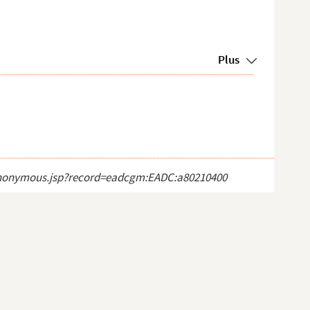
Plus
ct_anonymous.jsp?record=eadcgm:EADC:a80210400