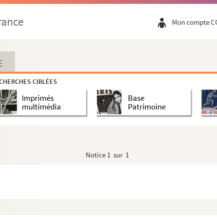
rance
Mon compte C
alais des vice-rois à Naples, représentant l'i...
E
CHERCHES CIBLÉES
 l'ordre du Houblon : verrière à Saint-Pierre de ...
Imprimés
Base
multimédia
Patrimoine
les statuts d'iceluy et les armes d'aucuns c...
Notice
1 sur 1
: liste dressée par Jean-Jacques Chiflet
lande. Deux dessins du collier de cet ordre, à ...
gne-Armorique, de l'Hermine et des Espys et de l...
lle des chevaliers du Croissant, en l'église c...