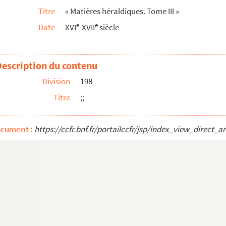
Titre
« Matières héraldiques. Tome III »
e
e
Date
XVI
-XVII
siècle
alité de Besançon avec Dole, pendant les dernières année...
es Chiflet
nnement de l'ordre de la Toison d'or : recueil formé pa...
Description du contenu
ules Chiflet, chancelier de cette institution. Premi...
Division
198
r Jules Chiflet, chancelier de cette institution. De...
Titre
;;
r commentaire suyvant », par Jules Chiflet, chancelier...
ocument :
https://ccfr.bnf.fr/portailccfr/jsp/index_view_dire
armée aux Pays-Bas. — Chapelle de la cour de Bruxelles
ois-Xavier Chiflet, conseiller au parlement de Besanç...
 de l'ordre Teutonique de Jérusalem, de la Jarretière d...
rrivées en la cour des Païs-Bas depuis l'an 1559 jusques...