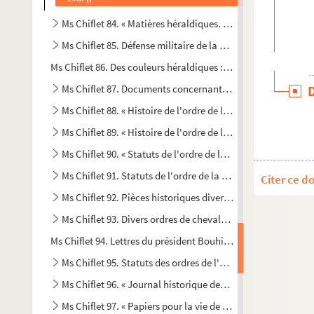
Ms Chiflet 84. « Matières héraldiques. Tome IV »
Ms Chiflet 85. Défense militaire de la Franche-Comté et riv
Ms Chiflet 86. Des couleurs héraldiques : notes de Jean-Jacqu
Ms Chiflet 87. Documents concernant l'histoire et le fonctio
Ms Chiflet 88. « Histoire de l'ordre de la Toison d'or », par J
Ms Chiflet 89. « Histoire de l'ordre de la Toison d'or... », pa
Ms Chiflet 90. « Statuts de l'ordre de la Toison d'or, et leu
Ms Chiflet 91. Statuts de l'ordre de la Toison d'or
Citer ce d
Ms Chiflet 92. Pièces historiques diverses
Ms Chiflet 93. Divers ordres de chevalerie. — Noblesse et 
Ms Chiflet 94. Lettres du président Bouhier, de Dijon, à Franç
Ms Chiflet 95. Statuts des ordres de l'Annonciade de Savoie,
Ms Chiflet 96. « Journal historique des choses mémorables a
Ms Chiflet 97. « Papiers pour la vie de l'infante Isabelle »