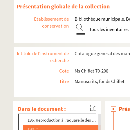
179 v°. Grand sceau de majesté de l'empereur Frédéric IV : 
Présentation globale de la collection
181. Certificat du roi d'armes au titre de Bourgogne, à Ma
Etablissement de
Bibliothèque municipale. B
181 v°. ;;
conservation
Tous les inventaires
182. ;;
183. Sceaux des comtes de Flandre : Marguerite II, sceau d
184. ;;
Intitulé de l'instrument de
Catalogue général des manu
186. ;;
recherche
187. Sceaux des comtes et comtesses de Flandre. contre-
Cote
Ms Chiflet 70-208
188. ;;
Titre
Manuscrits, fonds Chiflet
189. ;;
190. ;;
193. ;;
Dans le document :
Prés
193 v°. ;;
196. Reproduction à l'aquarelle des douze pairs de France, 
198. ;;