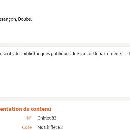
face et revers (1486). Deux dessins imitant le ca...
drid, portant reconnaissance des titres de la d...
esançon, Doubs.
e forme ogivale (1244-1280) ; Louis de Nevers, ...
scrits des bibliothèques publiques de France. Départements — To
sceau de Jeanne de Constantinople (1206-1244) Scea...
entation du contenu
N°
Chiflet 83
six ecclésiastiques et six laïques, d'après un...
Cote
Ms Chiflet 83