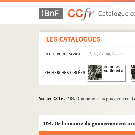
9 v°. ;
Catalogue co
10. ;
10 v°. ;
11. ;
LES CATALOGUES
11 v°. ;
12. ;
RECHERCHE RAPIDE
12 v°. ;
Imprimés
13. ;
multimédia
RECHERCHES CIBLÉES
13 v°. ;
14. ;
Accueil CCFr
104. Ordonnance du gouvernement arc
14 v°. ;
>
15. ;
23. « Remonstrance de ce que les officiers d'
31. « Advertissement et diverses mémoires du