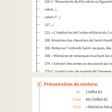
116 v°. Monuments du XVe siècle où figurent l
rabat. ;;
rabat v°. ;;
117. ;;
121. « L'institution de l'ordre militaire du C
138. Armoiries des chevaliers de Saint-Humbe
150. Notes sur l'ordre de Saint-Jacques, des 
158. « Mémoires et remarques touchant les o
174. « Extraict des armes ou escussons qui so
179 v°. Grand sceau de majesté de l'empereur 
181. Certificat du roi d'armes au titre de Bo
Présentation du contenu
181 v°. ;;
N°
Chiflet 83
182. ;;
Cote
Ms Chiflet 83
183. Sceaux des comtes de Flandre : Margueri
Titre
« Matières héra
184. ;;