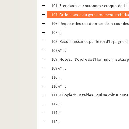
101. Étendards et couronnes : croquis de Jul
104. Ordonnance du gouvernement archiducal 
106. Requête des rois d'armes de la cour des 
107. ;;
108. Reconnaissance par le roi d'Espagne d'u
108 v°. ;;
109. Note sur l'ordre de l'Hermine, institué p
109 v°. ;;
110. ;;
110 v°. ;;
111. « Copie d'un tableau qui se voit sur une
112. ;;
114. ;;
115. ;;