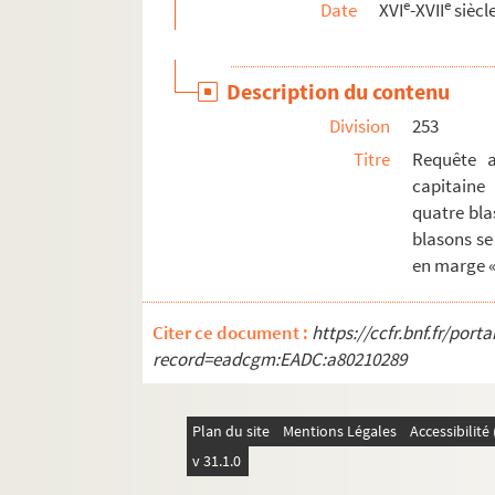
e
e
Date
XVI
-XVII
siècl
Ms Chiflet 111. Documents généalogiques sur 
Ms Chiflet 112-114. Lettres écrites à Jules Ch
Description du contenu
Ms Chiflet 115. « Erycii Puteanie pistolarum ad C
Division
253
Ms Chiflet 116. « Epistolarum Erycii Puteani a
Titre
Requête a
Ms Chiflet 117. Erycii Puteani ad Joannem-J
capitaine
Ms Chiflet 118. « Erycii Puteani epistolarum a
quatre blas
Ms Chiflet 119. « Erycii Puteani epistolarum ad
blasons se
en marge 
Ms Chiflet 120. « Erycii Puteani epistolarum a
Ms Chiflet 121. « Erycii Puteani epistolarum a
Citer ce document :
https://ccfr.bnf.fr/por
Ms Chiflet 122. « Erycii Puteani epistolarum ad C
record=eadcgm:EADC:a80210289
Ms Chiflet 123. Pièces historiques diverses
Ms Chiflet 124. Pièces diverses relatives au b
Plan du site
Mentions Légales
Accessibilit
Ms Chiflet 125. Pièces historiques diverses : c
v 31.1.0
Ms Chiflet 126. « Recueil de minutes de lettres à