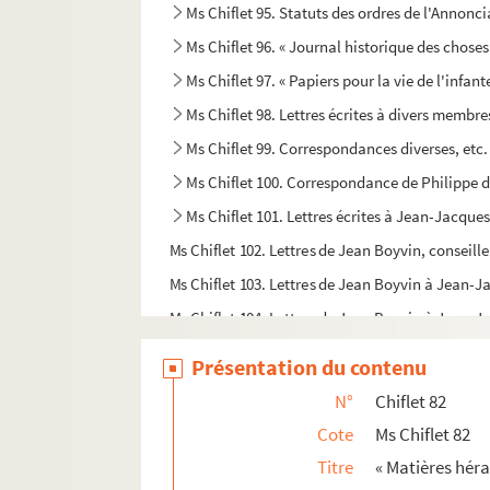
Ms Chiflet 95. Statuts des ordres de l'Annonci
Ms Chiflet 96. « Journal historique des chose
Ms Chiflet 97. « Papiers pour la vie de l'infant
Ms Chiflet 98. Lettres écrites à divers membre
Ms Chiflet 99. Correspondances diverses, etc.
Ms Chiflet 100. Correspondance de Philippe
Ms Chiflet 101. Lettres écrites à Jean-Jacques
Ms Chiflet 102. Lettres de Jean Boyvin, conseill
Ms Chiflet 103. Lettres de Jean Boyvin à Jean-J
Ms Chiflet 104. Lettres de Jean Boyvin à Jean-J
Ms Chiflet 105. Lettres de Jean Boyvin à Jean-Ja
Présentation du contenu
Ms Chiflet 106. Lettres d'Anne-Nicole d'Andelot
N°
Chiflet 82
Ms Chiflet 107-108. Lettres écrites à Jean-Jac
Cote
Ms Chiflet 82
Ms Chiflet 109. Lettres écrites à Philippe Chi
Titre
« Matières héra
Ms Chiflet 110. Église métropolitaine et béné