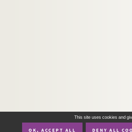
Ms Chiflet 204. Salines de Salins et mines d
Ms Chiflet 205. « Histoire du commencement et
Ms Chiflet 206. Pièces concernant l'Universi
Ms Chiflet 207. Pièces diverses
Ms Chiflet 208. « Catalogue des livres de M. Ch
This site uses cookies and gi
OK, ACCEPT ALL
DENY ALL CO