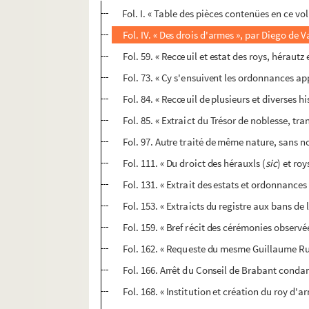
Fol. I. « Table des pièces contenües en ce vo
Fol. IV. « Des drois d'armes », par Diego de V
Fol. 59. « Recœuil et estat des roys, hérautz
Fol. 73. « Cy s'ensuivent les ordonnances ap
Fol. 84. « Recœuil de plusieurs et diverses h
Fol. 85. « Extraict du Trésor de noblesse, tra
Fol. 97. Autre traité de même nature, sans 
Fol. 111. « Du droict des hérauxls (
sic
) et roy
Fol. 131. « Extrait des estats et ordonnances
Fol. 153. « Extraicts du registre aux bans de 
Fol. 159. « Bref récit des cérémonies observé
Fol. 162. « Requeste du mesme Guillaume Rughe
Fol. 166. Arrêt du Conseil de Brabant condam
Fol. 168. « Institution et création du roy d'a