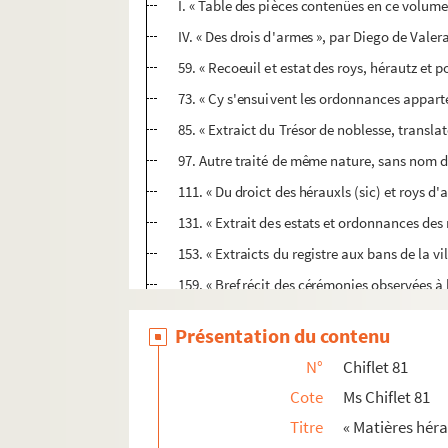
I. « Table des pièces contenües en ce volume.
IV. « Des drois d'armes », par Diego de Valera
59. « Recoeuil et estat des roys, hérautz et 
73. « Cy s'ensuivent les ordonnances apparte
85. « Extraict du Trésor de noblesse, translat
97. Autre traité de même nature, sans nom d
111. « Du droict des hérauxls (sic) et roys d'a
131. « Extrait des estats et ordonnances des 
153. « Extraicts du registre aux bans de la vi
159. « Bref récit des cérémonies observées à 
162. « Requeste du mesme Guillaume Rugher...
Présentation du contenu
166. Arrêt du Conseil de Brabant condamnant
N°
Chiflet 81
168. « Institution et création du roy d'armes
Cote
Ms Chiflet 81
Ms Chiflet 82. « Matières héraldiques. Tome II
Titre
« Matières héra
Ms Chiflet 83. « Matières héraldiques. Tome III