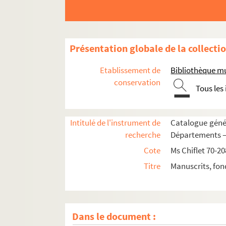
Présentation globale de la collecti
Ms Chiflet 70. « Recueil de pièces d'Estat qui 
Etablissement de
Bibliothèque m
Ms Chiflet 71. Tractatus theologici
conservation
Tous les
Ms Chiflet 72. Histoire politique et ecclésias
Ms Chiflet 73. Dole et Besançon : rivalité de c
Intitulé de l'instrument de
Catalogue génér
Ms Chiflet 74. « ... Prétentions des princes et 
recherche
Départements — 
Ms Chiflet 75. « Suite des prétentions des princ
Cote
Ms Chiflet 70-20
Ms Chiflet 76. « Recueil de pièces d'Estat. Tom
Titre
Manuscrits, fon
Ms Chiflet 77. « Recueil de pièces d'Estat. Tom
Ms Chiflet 78. « Recueil de pièces d'Estat. Tome
Ms Chiflet 79. « Recueil de pièces d'Estat. Tom
Dans le document :
Ms Chiflet 80. « Recueil de pièces d'Estat. Tom