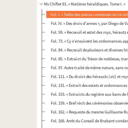
Ms Chiflet 81. « Matières héraldiques. Tome I. »
Fol. I. « Table des pièces contenües en ce vo
Fol. IV. « Des drois d'armes », par Diego de V
Fol. 59. « Recœuil et estat des roys, hérautz
Fol. 73. « Cy s'ensuivent les ordonnances ap
Fol. 84. « Recœuil de plusieurs et diverses h
Fol. 85. « Extraict du Trésor de noblesse, tra
Fol. 97. Autre traité de même nature, sans 
Fol. 111. « Du droict des hérauxls (
sic
) et roy
Fol. 131. « Extrait des estats et ordonnances
Fol. 153. « Extraicts du registre aux bans de 
Fol. 159. « Bref récit des cérémonies observé
Fol. 162. « Requeste du mesme Guillaume Rughe
Fol. 166. Arrêt du Conseil de Brabant condam