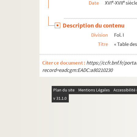
e
e
Date
XVI
-XVII
siècl
Ms Chiflet 83. « Matières héraldiques. Tome III
Ms Chiflet 84. « Matières héraldiques. Tome IV
Description du contenu
Ms Chiflet 85. Défense militaire de la Franch
Division
Fol. I
Ms Chiflet 86. Des couleurs héraldiques : notes 
Titre
« Table de
Ms Chiflet 87. Documents concernant l'histoire
Ms Chiflet 88. « Histoire de l'ordre de la Toiso
Citer ce document :
https://ccfr.bnf.fr/por
Ms Chiflet 89. « Histoire de l'ordre de la Toison
record=eadcgm:EADC:a80210230
Ms Chiflet 90. « Statuts de l'ordre de la Toiso
Ms Chiflet 91. Statuts de l'ordre de la Toison 
Plan du site
Mentions Légales
Accessibilit
Ms Chiflet 92. Pièces historiques diverses
v 31.1.0
Ms Chiflet 93. Divers ordres de chevalerie. —
Ms Chiflet 94. Lettres du président Bouhier, de D
Ms Chiflet 95. Statuts des ordres de l'Annonci
Ms Chiflet 96. « Journal historique des chose