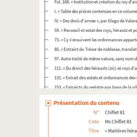
Fol. 168. « Institution et création du roy d'a
I. « Table des pièces contenües en ce volume.
IV. « Des drois d'armes », par Diego de Valera
59. « Recoeuil et estat des roys, hérautz et 
73. « Cy s'ensuivent les ordonnances apparte
85. « Extraict du Trésor de noblesse, translat
97. Autre traité de même nature, sans nom d
111. « Du droict des hérauxls (sic) et roys d'a
131. « Extrait des estats et ordonnances des 
153. « Extraicts du registre aux bans de la vi
159. « Bref récit des cérémonies observées à 
Présentation du contenu
162. « Requeste du mesme Guillaume Rugher...
N°
Chiflet 81
166. Arrêt du Conseil de Brabant condamnant
Cote
Ms Chiflet 81
168. « Institution et création du roy d'armes
Titre
« Matières héra
Ms Chiflet 82. « Matières héraldiques. Tome II