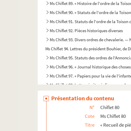
Ms Chiflet 89. « Histoire de l'ordre de la Toison
Ms Chiflet 90. « Statuts de l'ordre de la Toiso
Ms Chiflet 91. Statuts de l'ordre de la Toison 
Ms Chiflet 92. Pièces historiques diverses
Ms Chiflet 93. Divers ordres de chevalerie. —
Ms Chiflet 94. Lettres du président Bouhier, de D
Ms Chiflet 95. Statuts des ordres de l'Annonci
Ms Chiflet 96. « Journal historique des chose
Ms Chiflet 97. « Papiers pour la vie de l'infant
Ms Chiflet 98. Lettres écrites à divers membre
Ms Chiflet 99. Correspondances diverses, etc.
Présentation du contenu
Ms Chiflet 100. Correspondance de Philippe
N°
Chiflet 80
Ms Chiflet 101. Lettres écrites à Jean-Jacques
Cote
Ms Chiflet 80
Ms Chiflet 102. Lettres de Jean Boyvin, conseill
Titre
« Recueil de piè
Ms Chiflet 103. Lettres de Jean Boyvin à Jean-J