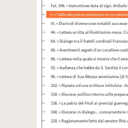
Fol. 348. « Instruttione data al sign. Anibal
I. « Table des pièces contenues en ce volume
III. « Diario di diverse cose notabili succes
44. « Lettera scritta al illustrissimo mons. C
64. « Dialogo tra li fratelli cardinali France
80. « Avertimenti segreti d'un cavaliere castig
86. « Lettera nella quale si mostra che il ser
92. « Audienza che hebbe da S. Santità il co
96. « Lettera di Sua Altezza serenissima [di S
102. « Riposta ad una scrittura intitulata : 
118. « Discorso polilico intorno aille prepara
136. « La patria del Friuli ai prencipi guerreg
140. « Discorso in dialogo... concernente le 
218. « Ragionamento fatto dal senator Rhò al