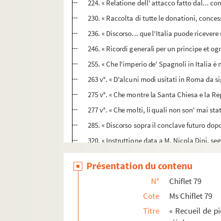
224. « Relatione dell' attacco fatto dal... cont
230. « Raccolta di tutte le donationi, conces
236. « Discorso... que l'Italia puode ricevere
246. « Ricordi generali per un principe et ogn
255. « Che l'imperio de' Spagnoli in Italia è
263 v°. « D'alcuni modi usitati in Roma da s
275 v°. « Che montre la Santa Chiesa e la Rep
277 v°. « Che molti, li quali non son' mai sta
285. « Discorso sopra il conclave futuro dop
320. « Instruttione data a M. Nicola Dini, seg
328. « Instruttione per mons. vescovo di Ter
Présentation du contenu
348. « Instruttione data al sign. Anibale Ru
N°
Chiflet 79
Ms Chiflet 80. « Recueil de pièces d'Estat. Tom
Cote
Ms Chiflet 79
Ms Chiflet 81. « Matières héraldiques. Tome I.
Titre
« Recueil de pi
Ms Chiflet 82. « Matières héraldiques. Tome II