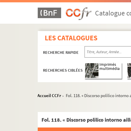
Catalogue co
LES CATALOGUES
RECHERCHE RAPIDE
Imprimés
multimédia
RECHERCHES CIBLÉES
Accueil CCFr
Fol. 118. « Discorso polilico intorno 
>
Ms Chiflet 70. « Recueil de pièces d'Estat qui 
Ms Chiflet 71. Tractatus theologici
Ms Chiflet 72. Histoire politique et ecclésias
Ms Chiflet 73. Dole et Besançon : rivalité de c