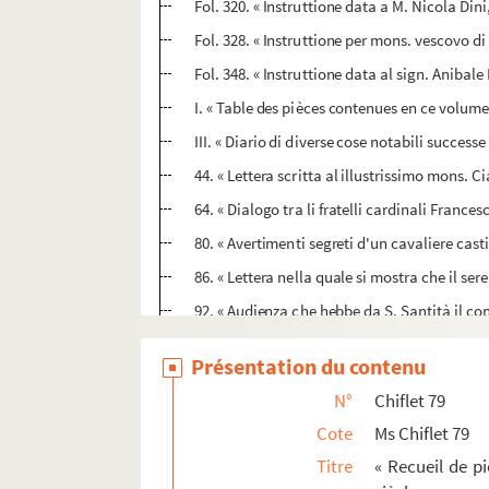
Fol. 320. « Instruttione data a M. Nicola Dini
Fol. 328. « Instruttione per mons. vescovo d
Fol. 348. « Instruttione data al sign. Anibal
I. « Table des pièces contenues en ce volume
III. « Diario di diverse cose notabili succes
44. « Lettera scritta al illustrissimo mons. C
64. « Dialogo tra li fratelli cardinali France
80. « Avertimenti segreti d'un cavaliere castig
86. « Lettera nella quale si mostra che il ser
92. « Audienza che hebbe da S. Santità il co
96. « Lettera di Sua Altezza serenissima [di S
Présentation du contenu
102. « Riposta ad una scrittura intitulata : 
N°
Chiflet 79
118. « Discorso polilico intorno aille prepara
Cote
Ms Chiflet 79
136. « La patria del Friuli ai prencipi guerreg
Titre
« Recueil de pi
140. « Discorso in dialogo... concernente le 