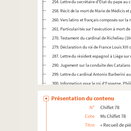
254. Lettre du secrétaire d'État du pape au c
258. Récit de la mort de Marie de Médicis et
260. Vers latins et français composés sur la 
261. Particularités sur l'exécution à mort de
270. Testament du cardinal de Richelieu (16
279. Déclaration du roi de France Louis XIII
287. Lettre du résident espagnol à Liège sur 
290. Jugement sur la conduite des Catalans e
299. Lettre du cardinal Antonio Barberini a
300. Information pour le roi d'Espagne, Phil
311. « Porque, paraque » : mémoire imprimé 
Présentation du contenu
315. Récit du passage du duc de Parme par 
N°
Chiflet 78
325. Requête, en vers espagnols, sur les ch
Cote
Ms Chiflet 78
329. Lettre du roi de France au marquis de
Titre
« Recueil de piè
332. Discours italien sur l'arrivée à Rome d