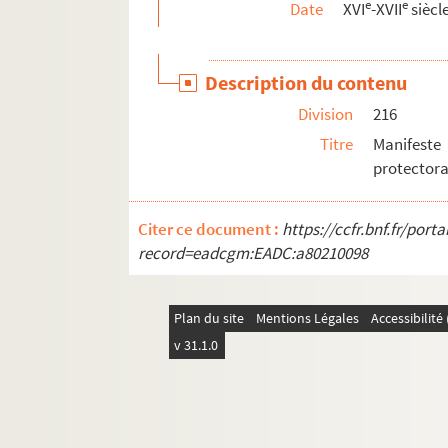
e
e
Date
XVI
-XVII
siècl
335. Décret du conseil de Liège pour le maint
336. Relation espagnole de la réduction de 
Description du contenu
344. « Hecho sobre los agravios y pretensio
Division
216
369. Relation d'une émotion survenue à Napl
Titre
Manifeste
373. Lettre obséquieuse du cardinal Mazari
protectora
375. Relation espagnole du jugement et de l'
379. Billet du secrétaire de guerre du vice-r
Citer ce document :
https://ccfr.bnf.fr/por
381. Mémorial du résident français en Holla
record=eadcgm:EADC:a80210098
383. Lettres du roi et de la reine d'Espagne 
385. Lettre des États de l'Empire à ceux de H
Plan du site
Mentions Légales
Accessibilit
387. Récit, par Jules Chiflet, de l'arrestati
v 31.1.0
389. Remarques sur le journal de ce qui s'e
397. Réponse du roi de France au sujet du m
398. Discours sur les embarras du duc de Mo