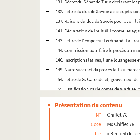
131. Décret du Sénat de Turin déclarant les
132. Lettre du duc de Savoie à ses sujets co
137. Raisons du duc de Savoie pour avoir la
141. Déclaration de Louis XIII contre les ag
143. Lettre de l'empereur Ferdinand II au roi 
144. Commission pour faire le procès au maréc
146. Inscriptions latines, l'une louangeuse et
149. Narré succinct du procès fait au marécha
154. Lettre de G. Carondelet, gouverneur de
155. Justification par le comte de Warfuse, c
159. Pièces concernant la rébellion du comt
Présentation du contenu
163. Lettre du doyen Carondelet, frère du 
N°
Chiflet 78
169. Pièce de vers latins ; relation imprimée 
Cote
Ms Chiflet 78
176. Manifeste de Gaston, duc d'Orléans. 13 j
Titre
« Recueil de piè
178. Négociations du duc d'Orléans pour la 