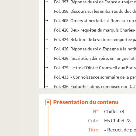
Fol. 397. Réponse du roi de France au sujet
Fol. 398. Discours sur les embarras du duc 
Fol. 408. Observations faites à Rome sur un
Fol. 420. Deux requêtes du marquis Charles
Fol. 424. Relation de la victoire remportée 
Fol. 426. Réponse du roi d'Espagne à la notif
Fol. 428. Inscription dérisoire, en langue la
Fol. 429. Lettre d'Olivier Cromwell aux État
Fol. 433. « Connoissance sommaire de la perso
Fol. 436. Épitaphe latine, composée par D. Jua
Fol. 437. Testament d'Olivier Cromwell (165
Présentation du contenu
Fol. 439. Requête de Joseph de Margarit, mar
N°
Chiflet 78
Fol. 447. Vers espagnols, composés par le m
Cote
Ms Chiflet 78
Fol. 449. Consulte supposée de Hugues de Lio
Titre
« Recueil de piè
I. « Table des pièces d'Estat contenuës en c