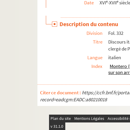
e
e
Date
XVI
-XVII
siècl
1. Manifeste du comte de Charolais, lorsqu'il
7. Catalogue des seigneuries et villes du ro
Description du contenu
11. Relation de la prise de Tournai par le roi
Division
Fol. 332
12. Traduction française d'un bref pontifica
Titre
Discours i
15. Lettre de Philippe d'Espagne félicitant
clergé de 
17. Éloge, en langue latine, de Christophe d
Langue
italien
25. Confédération de l'Espagne avec les can
Index
Montero (
26. Discours d'État exposant la nécessité pou
sur son ar
32. Lettres de l'ambassadeur espagnol Balth
34. Dotation de la procession des pucelles, à 
Citer ce document :
https://ccfr.bnf.fr/por
41. Testament de l'archiduc Albert, souvera
record=eadcgm:EADC:a80210018
56. Lettre de Henry de Vicq, ambassadeur de l'
60. Testament du roi d'Espagne Philippe III 
Plan du site
Mentions Légales
Accessibilit
72. Lettre de l'empereur Ferdinand II sur les
v 31.1.0