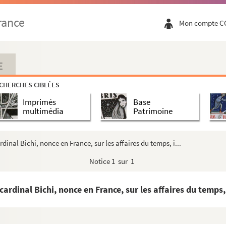
ngue espagnole : le tout relatif à la trahison dont le...
rance
Mon compte C
 de son mariage avec Marguerite de Lorraine
it compromettant pour leur neutralité (1632)
E
enry de Bergh
CHERCHES CIBLÉES
gne
Imprimés
Base
 Henry de Bergh (1362)
multimédia
Patrimoine
gh
ron de Billey, partisan de la France
rdinal Bichi, nonce en France, sur les affaires du temps, i...
annissement des princes d'Espinoy et de Barbançon, ain...
Notice
1 sur 1
ndres du prince Thomas de Savoie, ainsi que sur les ...
peu avant la mort de Wallenstein (1634)
ardinal Bichi, nonce en France, sur les affaires du temps, 
de Brabant, pour leur annoncer l'envoi aux Pays-Bas ...
ays-Bas catholiques, leur donnant les motifs de l'ar...