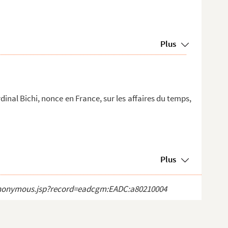
Plus
dinal Bichi, nonce en France, sur les affaires du temps,
Plus
ct_anonymous.jsp?record=eadcgm:EADC:a80210004