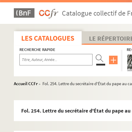
Fol. 169-170. Pièce de vers latins ; relation imprimée en la
Catalogue collectif de F
Fol. 176. Manifeste de Gaston, duc d'Orléans. 13 juin 1632
Fol. 178. Négociations du duc d'Orléans pour la validité
Fol. 184. Désaveu par les États du pays de Liège d'un écr
LES CATALOGUES
LE RÉPERTOIR
Fol. 185. Lettre supposée du prince d'Orange au comte H
RECHERCHE RAPIDE
RE
Fol. 186. Lettre du comte de Papenheim à la ville de Colo
Fol. 187. Décret du roi Philippe IV sur le procès du comte
Fol. 189. Désaveu des États de Liège contre Henry de Ber
Fol. 190. Remontrance à la bourgeoisie de Liège, par le ba
Accueil CCFr
Fol. 254. Lettre du secrétaire d'État du pape au ca
>
Fol. 197. Déclaration du marquis d'Aytona, au sujet du b
Fol. 198. Discours fait à Rome sur le passage dans les Fla
Fol. 206. Discours de l'Ange de la maison d'Autriche, un 
Fol. 254. Lettre du secrétaire d'État du pape au c
Fol. 207. Lettre du roi d'Espagne, Philippe IV, aux États 
Fol. 210. Lettre du roi d'Espagne aux États généraux des P