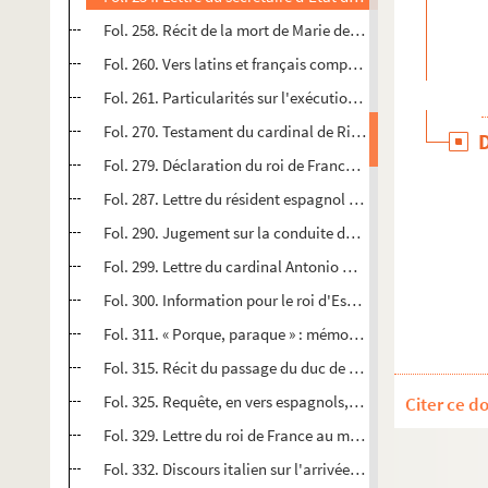
Fol. 258. Récit de la mort de Marie de Médicis et procès-
Fol. 260. Vers latins et français composés sur la mort de c
Fol. 261. Particularités sur l'exécution à mort de Cinq-Mar
Fol. 270. Testament du cardinal de Richelieu
Fol. 279. Déclaration du roi de France Louis XIII contre s
Fol. 287. Lettre du résident espagnol à Liège sur un complo
Fol. 290. Jugement sur la conduite des Catalans envers le
Fol. 299. Lettre du cardinal Antonio Barberini au cardina
Fol. 300. Information pour le roi d'Espagne, Philippe IV, 
Fol. 311. « Porque, paraque » : mémoire imprimé espagnol 
Fol. 315. Récit du passage du duc de Parme par le duché 
Fol. 325. Requête, en vers espagnols, sur les charges du 
Citer ce d
Fol. 329. Lettre du roi de France au marquis de Saint-Ch
Fol. 332. Discours italien sur l'arrivée à Rome de Nicolas