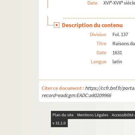
e
e
Date
XVI
-XVII
siècl
Fol. 222. Monitoire impérial envoyé aux corp
Fol. 229. Pouvoir de tester en son nom, donn
Description du contenu
Fol. 232. Lettre du cardinal Ferdinand d'Autr
Division
Fol. 137
Fol. 233. Bref du pape Urbain VIII proposant 
Titre
Raisons du
Fol. 234. Correspondance de Louis XIII et d
Date
1631
Fol. 238. Correspondance officielle relative
Langue
latin
Fol. 239. Lettre de la diète de Ratisbonne à la
Fol. 242. Testament du cardinal Ferdinand d
Fol. 246. « Carta consolatoria en la piadosa m
Citer ce document :
https://ccfr.bnf.fr/por
Fol. 250. Déclaration de Chrétienne, duchess
record=eadcgm:EADC:a80209966
Fol. 254. Lettre du secrétaire d'État du pape 
Fol. 258. Récit de la mort de Marie de Médic
Plan du site
Mentions Légales
Accessibilit
Fol. 260. Vers latins et français composés su
v 31.1.0
Fol. 261. Particularités sur l'exécution à mo