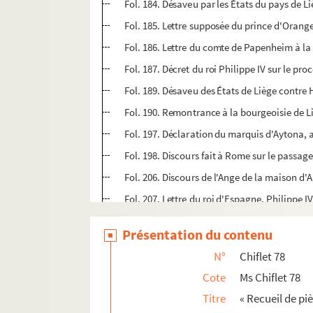
Fol. 184. Désaveu par les États du pays de L
Fol. 185. Lettre supposée du prince d'Oran
Fol. 186. Lettre du comte de Papenheim à la
Fol. 187. Décret du roi Philippe IV sur le p
Fol. 189. Désaveu des États de Liège contre
Fol. 190. Remontrance à la bourgeoisie de Li
Fol. 197. Déclaration du marquis d'Aytona, 
Fol. 198. Discours fait à Rome sur le passage
Fol. 206. Discours de l'Ange de la maison d'
Fol. 207. Lettre du roi d'Espagne, Philippe I
Fol. 210. Lettre du roi d'Espagne aux États 
Présentation du contenu
Fol. 215. Lettre du duc d'Arschot, écrite au
N°
Chiflet 78
Fol. 216. Manifeste de l'électeur de Trêves 
Cote
Ms Chiflet 78
Fol. 217. Mémoire présenté à la diète contre 
Titre
« Recueil de piè
Fol. 220. Réponse du prince-évêque de Liège