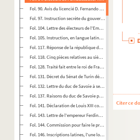
Fol. 90. Avis du licencié D. Fernando de Contreras sur l'éd
Fol. 97. Instruction secrète du gouvernement français sur 
Fol. 104. Lettre des électeurs de l'Empire au roi de France
Fol. 105. Instruction, en langue latine, de l'empereur Fe
Fol. 117. Réponse de la république de Venise à l'ambassad
Fol. 118. Cinq pièces relatives au siège et à la prise de M
Fol. 128. Traité fait entre le roi de France et le duc de Sav
Fol. 131. Décret du Sénat de Turin déclarant les princes 
Fol. 132. Lettre du duc de Savoie à ses sujets contre l'inv
Fol. 137. Raisons du duc de Savoie pour avoir laissé Pign
Citer ce d
Fol. 141. Déclaration de Louis XIII contre les agissements
Fol. 143. Lettre de l'empereur Ferdinand II au roi d'Espagne
Fol. 144. Commission pour faire le procès au maréchal de Ma
Fol. 146. Inscriptions latines, l'une louangeuse et l'autre s