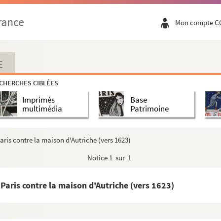
rance
Mon compte C
lise et ses droits et les plus célèbres démeslez entr...
anche-Comté : recueil de pièces
E
et leur rôle, au point de vue de la province de Franc...
CHERCHES CIBLÉES
 contre les autres » : documents recueillis par Jules...
Imprimés
Base
'un sur l'autre... » : documents recueillis par Jules...
multimédia
Patrimoine
aris contre la maison d'Autriche (vers 1623)
Notice
1 sur 1
a cour du duc Philippe, son père, pour protester ...
 Paris contre la maison d'Autriche (vers 1623)
France et des États du duc de Bourgogne, avec l'in...
erre