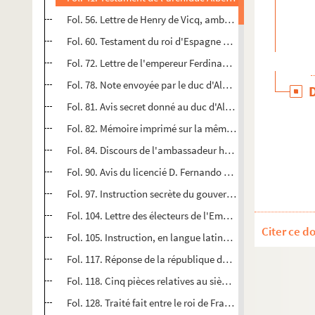
Fol. 56. Lettre de Henry de Vicq, ambassadeur de l'archiduc 
Fol. 60. Testament du roi d'Espagne Philippe III
Fol. 72. Lettre de l'empereur Ferdinand II sur les prétenti
Fol. 78. Note envoyée par le duc d'Albe au Saint-Siège sur 
Fol. 81. Avis secret donné au duc d'Albe sur le même sujet
Fol. 82. Mémoire imprimé sur la même question, suivi du tex
Fol. 84. Discours de l'ambassadeur hollandais à Paris con
Fol. 90. Avis du licencié D. Fernando de Contreras sur l'éd
Fol. 97. Instruction secrète du gouvernement français sur 
Fol. 104. Lettre des électeurs de l'Empire au roi de France
Citer ce d
Fol. 105. Instruction, en langue latine, de l'empereur Fe
Fol. 117. Réponse de la république de Venise à l'ambassad
Fol. 118. Cinq pièces relatives au siège et à la prise de M
Fol. 128. Traité fait entre le roi de France et le duc de Sav