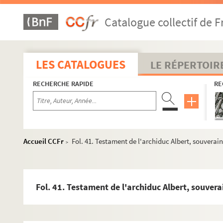
Catalogue collectif de F
LES CATALOGUES
LE RÉPERTOIR
RECHERCHE RAPIDE
RE
Ms Chiflet 70. « Recueil de pièces d'Estat qui concernent l'Ég
Accueil CCFr
Fol. 41. Testament de l'archiduc Albert, souverai
>
Ms Chiflet 71. Tractatus theologici
Ms Chiflet 72. Histoire politique et ecclésiastique de la Fr
Ms Chiflet 73. Dole et Besançon : rivalité de ces deux villes 
Fol. 41. Testament de l'archiduc Albert, souver
Ms Chiflet 74. « ... Prétentions des princes et Estats les uns
Ms Chiflet 75. « Suite des prétentions des princes et Estats l