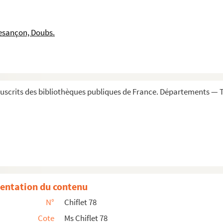
esançon, Doubs.
a cour du duc Philippe, son père, pour protester ...
France et des États du duc de Bourgogne, avec l'in...
scrits des bibliothèques publiques de France. Départements — To
erre
sant la création d'un couvent d'Annonciades à Bruges
adeur Simon Renard de la négociation qui aboutissait...
vice-roi de Portugal pour Philippe II, par Strada
oliques de la Suisse
nce de faire la guerre à l'Espagne, par Pontaimeri
entation du contenu
uniga, relatant la paix conclue entre l'empereur Rod...
N°
Chiflet 78
, faite par l'infante Isabelle, au moyen de 25, 0...
Cote
Ms Chiflet 78
ys-Bas (1620)