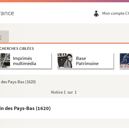
rance
Mon compte C
E
CHERCHES CIBLÉES
Imprimés
Base
multimédia
Patrimoine
lise et ses droits et les plus célèbres démeslez entr...
n des Pays-Bas (1620)
Notice
1 sur 1
anche-Comté : recueil de pièces
et leur rôle, au point de vue de la province de Franc...
ain des Pays-Bas (1620)
 contre les autres » : documents recueillis par Jules...
'un sur l'autre... » : documents recueillis par Jules...