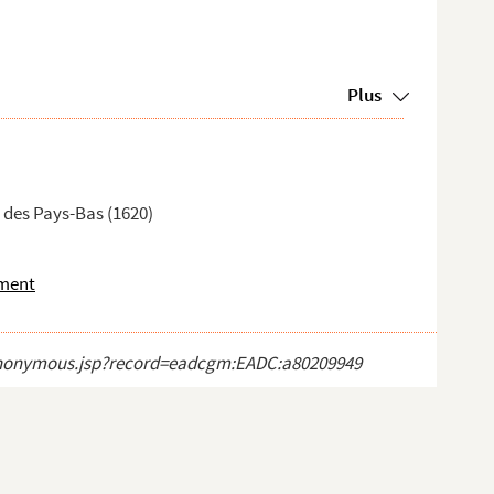
Plus
 des Pays-Bas (1620)
ament
ct_anonymous.jsp?record=eadcgm:EADC:a80209949