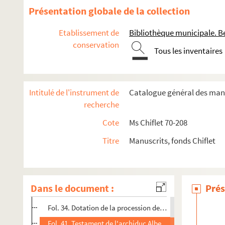
Ms Chiflet 76. « Recueil de pièces d'Estat. Tome I. »
Présentation globale de la collection
Ms Chiflet 77. « Recueil de pièces d'Estat. Tome II »
Etablissement de
Bibliothèque municipale. B
Ms Chiflet 78. « Recueil de pièces d'Estat. Tome III »
conservation
Tous les inventaires
Fol. I. « Table des pièces d'Estat contenuës en ce volume »
Fol. 1. Manifeste du comte de Charolais, lorsqu'il quitta l
Fol. 7. Catalogue des seigneuries et villes du royaume de 
Intitulé de l'instrument de
Catalogue général des manu
Fol. 11. Relation de la prise de Tournai par le roi d'Anglet
recherche
Fol. 12. Traduction française d'un bref pontifical autori
Cote
Ms Chiflet 70-208
Fol. 15. Lettre de Philippe d'Espagne félicitant l'ambass
Titre
Manuscrits, fonds Chiflet
Fol. 17. Éloge, en langue latine, de Christophe de Moura, 
Fol. 25. Confédération de l'Espagne avec les cantons cath
Fol. 26. Discours d'État exposant la nécessité pour la Fra
Dans le document :
Prés
Fol. 32. Lettres de l'ambassadeur espagnol Balthasar de Ç
Fol. 34. Dotation de la procession des pucelles, à Bruxelles
Fol. 41. Testament de l'archiduc Albert, souverain des Pa