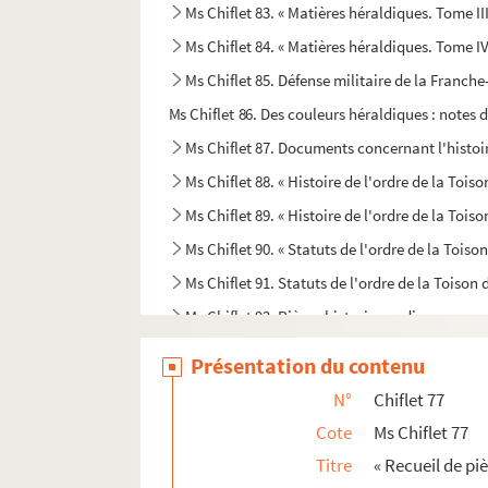
Ms Chiflet 83. « Matières héraldiques. Tome III
Ms Chiflet 84. « Matières héraldiques. Tome IV
Ms Chiflet 85. Défense militaire de la Franch
Ms Chiflet 86. Des couleurs héraldiques : notes 
Ms Chiflet 87. Documents concernant l'histoire
Ms Chiflet 88. « Histoire de l'ordre de la Toiso
Ms Chiflet 89. « Histoire de l'ordre de la Toison
Ms Chiflet 90. « Statuts de l'ordre de la Toiso
Ms Chiflet 91. Statuts de l'ordre de la Toison 
Ms Chiflet 92. Pièces historiques diverses
Ms Chiflet 93. Divers ordres de chevalerie. —
Présentation du contenu
Ms Chiflet 94. Lettres du président Bouhier, de D
N°
Chiflet 77
Ms Chiflet 95. Statuts des ordres de l'Annonci
Cote
Ms Chiflet 77
Ms Chiflet 96. « Journal historique des chose
Titre
« Recueil de piè
Ms Chiflet 97. « Papiers pour la vie de l'infant