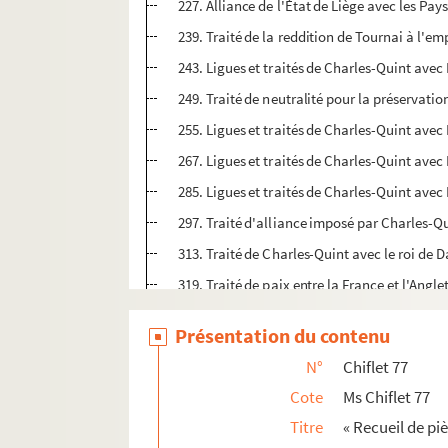
227. Alliance de l'État de Liège avec les Pay
239. Traité de la reddition de Tournai à l'e
243. Ligues et traités de Charles-Quint avec H
249. Traité de neutralité pour la préservat
255. Ligues et traités de Charles-Quint avec H
267. Ligues et traités de Charles-Quint avec H
285. Ligues et traités de Charles-Quint avec H
297. Traité d'alliance imposé par Charles-Q
313. Traité de Charles-Quint avec le roi de
319. Traité de paix entre la France et l'Angle
327. Ligues et traités de Charles-Quint avec H
Présentation du contenu
339. Traité du mariage de Philippe d'Autrich
N°
Chiflet 77
351. Traité de paix entre Philippe II, roi d'E
Cote
Ms Chiflet 77
Ms Chiflet 78. « Recueil de pièces d'Estat. Tome
Titre
« Recueil de piè
Ms Chiflet 79. « Recueil de pièces d'Estat. Tom