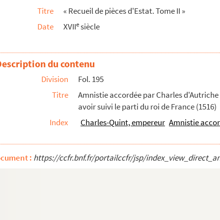
Titre
« Recueil de pièces d'Estat. Tome II »
es-Quint avec Henri VIII, roi d'Angleterre, et Jacques V, roi d'Écosse
e
Date
XVII
siècle
Charles-Quint, comte de Flandre
Description du contenu
proque du duché de Bourgogne et de la Franche-Comté
Division
Fol. 195
illaume, duc de Clèves
Titre
Amnistie accordée par Charles d'Autriche
avoir suivi le parti du roi de France (1516)
Index
Charles-Quint, empereur
Amnistie accor
 d'Espagne, avec Marie, reine d'Angleterre
t le roi de Fiance, Henri II, conclu à Cateau-Camb...
ocument :
https://ccfr.bnf.fr/portailccfr/jsp/index_view_dire
rdienneté qui lui donnait pour protecteur le ...
stille (1501)