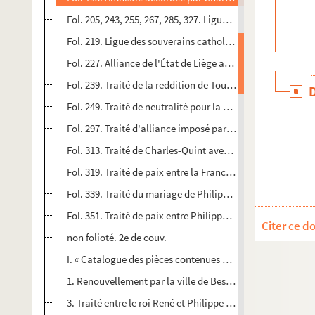
Fol. 205, 243, 255, 267, 285, 327. Ligues et traités de Charl
Fol. 219. Ligue des souverains catholiques contre le Turc
Fol. 227. Alliance de l'État de Liège avec les Pays-Bas
Fol. 239. Traité de la reddition de Tournai à l'empereur 
Fol. 249. Traité de neutralité pour la préservation réci
Fol. 297. Traité d'alliance imposé par Charles-Quint à Gu
Fol. 313. Traité de Charles-Quint avec le roi de Danemark
Fol. 319. Traité de paix entre la France et l'Angleterre
Fol. 339. Traité du mariage de Philippe d'Autriche, prince
Fol. 351. Traité de paix entre Philippe II, roi d'Espagne, e
Citer ce d
non folioté. 2e de couv.
I. « Catalogue des pièces contenues en ce volume »
1. Renouvellement par la ville de Besançon du traité de ga
3. Traité entre le roi René et Philippe d'Autriche, roi de Ca