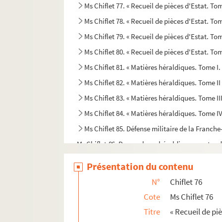
Ms Chiflet 77. « Recueil de pièces d'Estat. Tom
Ms Chiflet 78. « Recueil de pièces d'Estat. Tome
Ms Chiflet 79. « Recueil de pièces d'Estat. Tom
Ms Chiflet 80. « Recueil de pièces d'Estat. Tom
Ms Chiflet 81. « Matières héraldiques. Tome I.
Ms Chiflet 82. « Matières héraldiques. Tome II
Ms Chiflet 83. « Matières héraldiques. Tome III
Ms Chiflet 84. « Matières héraldiques. Tome IV
Ms Chiflet 85. Défense militaire de la Franch
Ms Chiflet 86. Des couleurs héraldiques : notes 
Ms Chiflet 87. Documents concernant l'histoire
Présentation du contenu
Ms Chiflet 88. « Histoire de l'ordre de la Toiso
N°
Chiflet 76
Ms Chiflet 89. « Histoire de l'ordre de la Toison
Cote
Ms Chiflet 76
Ms Chiflet 90. « Statuts de l'ordre de la Toiso
Titre
« Recueil de piè
Ms Chiflet 91. Statuts de l'ordre de la Toison 