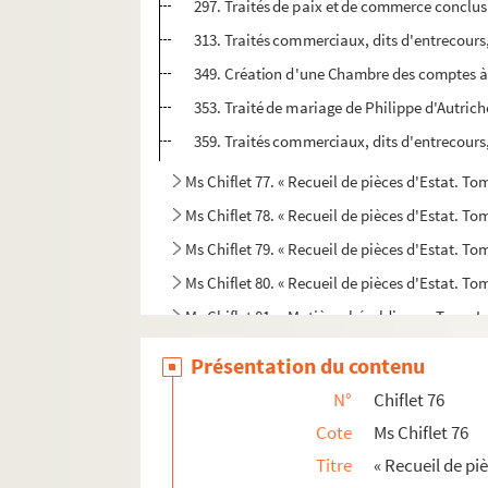
297. Traités de paix et de commerce conclus 
313. Traités commerciaux, dits d'entrecours,
349. Création d'une Chambre des comptes à D
353. Traité de mariage de Philippe d'Autrich
359. Traités commerciaux, dits d'entrecours,
Ms Chiflet 77. « Recueil de pièces d'Estat. Tom
Ms Chiflet 78. « Recueil de pièces d'Estat. Tome
Ms Chiflet 79. « Recueil de pièces d'Estat. Tom
Ms Chiflet 80. « Recueil de pièces d'Estat. Tom
Ms Chiflet 81. « Matières héraldiques. Tome I.
Ms Chiflet 82. « Matières héraldiques. Tome II
Présentation du contenu
Ms Chiflet 83. « Matières héraldiques. Tome III
N°
Chiflet 76
Ms Chiflet 84. « Matières héraldiques. Tome IV
Cote
Ms Chiflet 76
Ms Chiflet 85. Défense militaire de la Franch
Titre
« Recueil de piè
Ms Chiflet 86. Des couleurs héraldiques : notes 