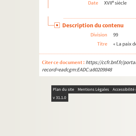
e
Date
XVII
siècle
Ms Chiflet 87. Documents concernant l'histoire
Ms Chiflet 88. « Histoire de l'ordre de la Toiso
Description du contenu
Ms Chiflet 89. « Histoire de l'ordre de la Toison
Division
99
Ms Chiflet 90. « Statuts de l'ordre de la Toiso
Titre
« La paix d
Ms Chiflet 91. Statuts de l'ordre de la Toison 
Ms Chiflet 92. Pièces historiques diverses
Citer ce document :
https://ccfr.bnf.fr/por
Ms Chiflet 93. Divers ordres de chevalerie. —
record=eadcgm:EADC:a80209848
Ms Chiflet 94. Lettres du président Bouhier, de D
Ms Chiflet 95. Statuts des ordres de l'Annonci
Plan du site
Mentions Légales
Accessibilit
Ms Chiflet 96. « Journal historique des chose
v 31.1.0
Ms Chiflet 97. « Papiers pour la vie de l'infant
Ms Chiflet 98. Lettres écrites à divers membre
Ms Chiflet 99. Correspondances diverses, etc.
Ms Chiflet 100. Correspondance de Philippe