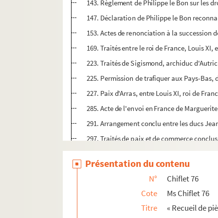
143. Règlement de Philippe le Bon sur les dr
147. Déclaration de Philippe le Bon reconna
153. Actes de renonciation à la succession
169. Traités entre le roi de France, Louis XI
223. Traités de Sigismond, archiduc d'Autriche
225. Permission de trafiquer aux Pays-Bas, 
227. Paix d'Arras, entre Louis XI, roi de Fran
285. Acte de l'envoi en France de Marguerite
291. Arrangement conclu entre les ducs Jean e
297. Traités de paix et de commerce conclus 
313. Traités commerciaux, dits d'entrecours,
Présentation du contenu
349. Création d'une Chambre des comptes à D
N°
Chiflet 76
353. Traité de mariage de Philippe d'Autrich
Cote
Ms Chiflet 76
359. Traités commerciaux, dits d'entrecours,
Titre
« Recueil de piè
Ms Chiflet 77. « Recueil de pièces d'Estat. Tom