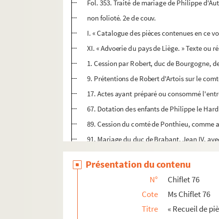
Fol. 353. Traité de mariage de Philippe d'Au
non folioté. 2e de couv.
I. « Catalogue des pièces contenues en ce v
XI. « Advoerie du pays de Liège. » Texte ou r
1. Cession par Robert, duc de Bourgogne, de 
9. Prétentions de Robert d'Artois sur le com
17. Actes ayant préparé ou consommé l'entré
67. Dotation des enfants de Philippe le Har
89. Cession du comté de Ponthieu, comme apa
91. Mariage du duc de Brabant, Jean IV, av
95. Traité de gardienneté conclu avec la vil
Présentation du contenu
99. « La paix de Liège, de l'an 1431 »
N°
Chiflet 76
105. Paix d'Arras et autres transactions entr
Cote
Ms Chiflet 76
133. Traité des mariages du comte de Charol
Titre
« Recueil de piè
137. Règlement de Philippe le Bon sur les dr