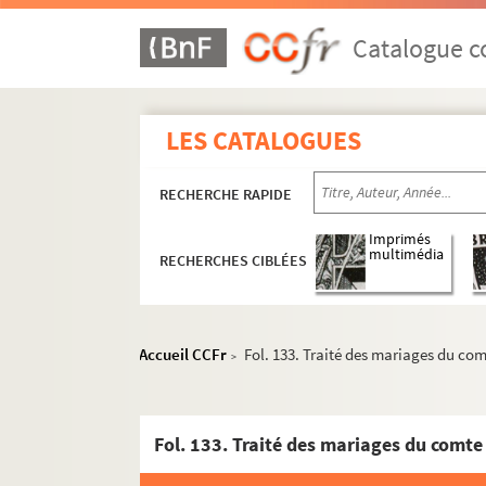
Catalogue co
LES CATALOGUES
RECHERCHE RAPIDE
Imprimés
multimédia
RECHERCHES CIBLÉES
Accueil CCFr
Fol. 133. Traité des mariages du com
>
Ms Chiflet 70. « Recueil de pièces d'Estat qui 
Ms Chiflet 71. Tractatus theologici
Ms Chiflet 72. Histoire politique et ecclésias