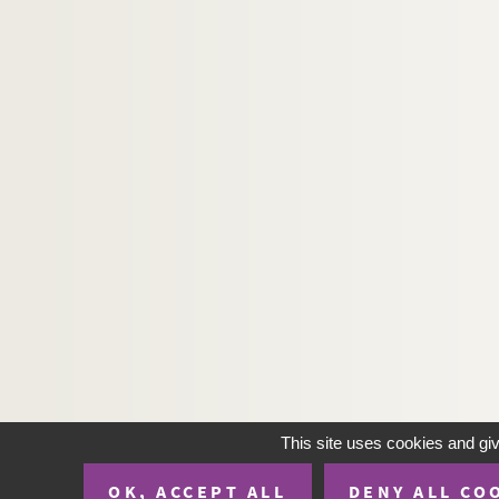
Ms Chiflet 196. « Recueil de jurisprudence c
Ms Chiflet 197. « Recueil de certains arrests 
Ms Chiflet 198. « Recueil des arrêts de M. Terr
Ms Chiflet 199. Questions de jurisprudence r
Ms Chiflet 200. « Le Miroir de l'ordre du Thois
Ms Chiflet 201. « Les ordonnances de la comté d
Ms Chiflet 202. Chroniques en vers et en pro
Ms Chiflet 203. « Vita venerabilis D. Nicolai 
Ms Chiflet 204. Salines de Salins et mines d
Ms Chiflet 205. « Histoire du commencement et
Ms Chiflet 206. Pièces concernant l'Universi
Ms Chiflet 207. Pièces diverses
Ms Chiflet 208. « Catalogue des livres de M. Ch
This site uses cookies and gi
OK, ACCEPT ALL
DENY ALL CO