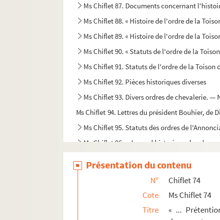
Ms Chiflet 87. Documents concernant l'histoire
Ms Chiflet 88. « Histoire de l'ordre de la Toiso
Ms Chiflet 89. « Histoire de l'ordre de la Toison
Ms Chiflet 90. « Statuts de l'ordre de la Toiso
Ms Chiflet 91. Statuts de l'ordre de la Toison 
Ms Chiflet 92. Pièces historiques diverses
Ms Chiflet 93. Divers ordres de chevalerie. —
Ms Chiflet 94. Lettres du président Bouhier, de D
Ms Chiflet 95. Statuts des ordres de l'Annonci
Ms Chiflet 96. « Journal historique des chose
Ms Chiflet 97. « Papiers pour la vie de l'infant
Présentation du contenu
Ms Chiflet 98. Lettres écrites à divers membre
N°
Chiflet 74
Ms Chiflet 99. Correspondances diverses, etc.
Cote
Ms Chiflet 74
Ms Chiflet 100. Correspondance de Philippe
Titre
« ... Prétenti
Ms Chiflet 101. Lettres écrites à Jean-Jacques