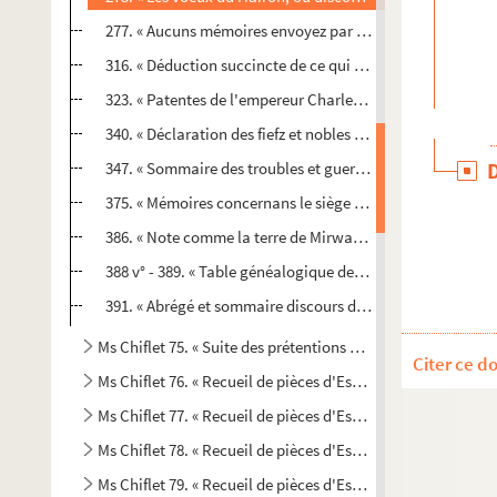
277. « Aucuns mémoires envoyez par le nonce Fabio Chigi..
316. « Déduction succincte de ce qui s'est passé dans le c
323. « Patentes de l'empereur Charles-Quint sur l'érection 
340. « Déclaration des fiefz et nobles tenemens appartenan
347. « Sommaire des troubles et guerres advenues en la vi
375. « Mémoires concernans le siège de Cambray, tirés d
386. « Note comme la terre de Mirwart est féodale du duché d
388 v° - 389. « Table généalogique des princes qui ont p
391. « Abrégé et sommaire discours des procès ci devant m
Ms Chiflet 75. « Suite des prétentions des princes et Estats l
Citer ce d
Ms Chiflet 76. « Recueil de pièces d'Estat. Tome I. »
Ms Chiflet 77. « Recueil de pièces d'Estat. Tome II »
Ms Chiflet 78. « Recueil de pièces d'Estat. Tome III »
Ms Chiflet 79. « Recueil de pièces d'Estat. Tome I. » Pièces 