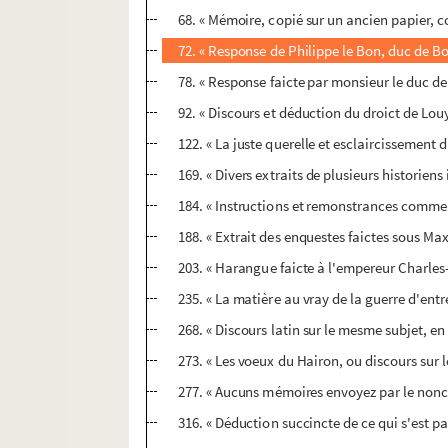
68. « Mémoire, copié sur un ancien papier, co
72. « Response de Philippe le Bon, duc de 
78. « Response faicte par monsieur le duc d
92. « Discours et déduction du droict de Lou
122. « La juste querelle et esclaircissemen
169. « Divers extraits de plusieurs historien
184. « Instructions et remonstrances comment
188. « Extrait des enquestes faictes sous Maxim
203. « Harangue faicte à l'empereur Charles-
235. « La matière au vray de la guerre d'entr
268. « Discours latin sur le mesme subjet, en
273. « Les voeux du Hairon, ou discours sur l
277. « Aucuns mémoires envoyez par le nonce 
316. « Déduction succincte de ce qui s'est pa