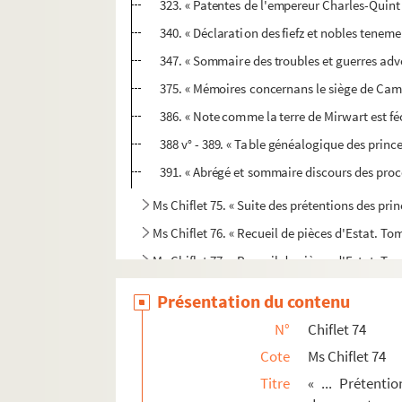
323. « Patentes de l'empereur Charles-Quint s
340. « Déclaration des fiefz et nobles tenem
347. « Sommaire des troubles et guerres adve
375. « Mémoires concernans le siège de Cam
386. « Note comme la terre de Mirwart est féod
388 v° - 389. « Table généalogique des prin
391. « Abrégé et sommaire discours des procè
Ms Chiflet 75. « Suite des prétentions des princ
Ms Chiflet 76. « Recueil de pièces d'Estat. Tom
Ms Chiflet 77. « Recueil de pièces d'Estat. Tom
Ms Chiflet 78. « Recueil de pièces d'Estat. Tome
Présentation du contenu
Ms Chiflet 79. « Recueil de pièces d'Estat. Tom
N°
Chiflet 74
Ms Chiflet 80. « Recueil de pièces d'Estat. Tom
Cote
Ms Chiflet 74
Ms Chiflet 81. « Matières héraldiques. Tome I.
Titre
« ... Prétenti
Ms Chiflet 82. « Matières héraldiques. Tome II