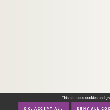
Ms Chiflet 176. Jo. Jac. Chifletii Miscellane
Ms Chiflet 177. Notes héraldiques relevées e
Ms Chiflet 178. « Diaire des choses arrivées à 
Ms Chiflet 179. « Diaire des choses arrivées à la c
Ms Chiflet 180. « Laurentii Chifletii, in sup
Ms Chiflet 181. « Informatio perfecti oratoris :
Ms Chiflet 182. « Repertorium Julii Chifletii, Ba
Ms Chiflet 183. « Lecture spirituelle », par Jules
Ms Chiflet 184. « Description de la comté de B
Ms Chiflet 185. Nobiliaire de Franche-Comté, par
Ms Chiflet 186. Armorial des Pays-Bas, par Jul
Ms Chiflet 187-188. « Papiers concernans les 
Ms Chiflet 189. « Adversaria rei antiquariae »
This site uses cookies and gi
Ms Chiflet 190. « Patrocinii reorum capitis dam
OK, ACCEPT ALL
DENY ALL CO
Ms Chiflet 191. « Monita politica ad serenissim