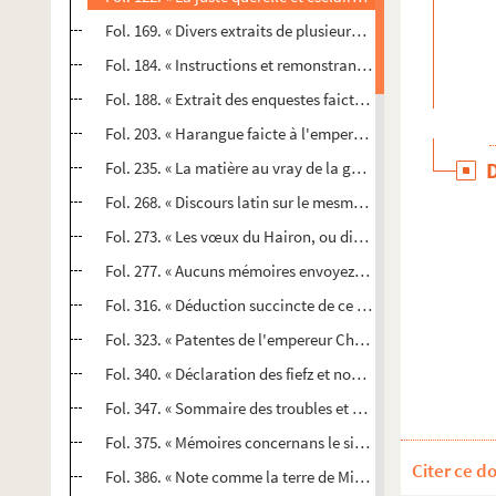
Fol. 169. « Divers extraits de plusieurs historiens imprimez
Fol. 184. « Instructions et remonstrances comment le pays 
e
Fol. 188. « Extrait des enquestes faictes sous Maximilien I
Fol. 203. « Harangue faicte à l'empereur Charles-Quint par
Fol. 235. « La matière au vray de la guerre d'entre les roys
Fol. 268. « Discours latin sur le mesme subjet, en faveur d
Fol. 273. « Les vœux du Hairon, ou discours sur les motifs 
Fol. 277. « Aucuns mémoires envoyez par le nonce Fabio Chi
Fol. 316. « Déduction succincte de ce qui s'est passé dans 
Fol. 323. « Patentes de l'empereur Charles-Quint sur l'érec
Fol. 340. « Déclaration des fiefz et nobles tenemens appar
Fol. 347. « Sommaire des troubles et guerres advenues en 
Fol. 375. « Mémoires concernans le siège de Cambray, tir
Citer ce d
Fol. 386. « Note comme la terre de Mirwart est féodale du du