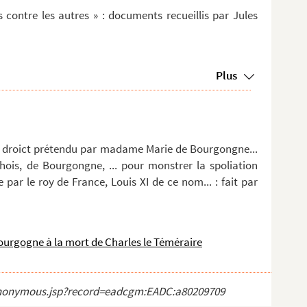
ns contre les autres » : documents recueillis par Jules
Plus
 du droict prétendu par madame Marie de Bourgongne...
ois, de Bourgongne, ... pour monstrer la spoliation
e par le roy de France, Louis XI de ce nom... : fait par
Bourgogne à la mort de Charles le Téméraire
ct_anonymous.jsp?record=eadcgm:EADC:a80209709