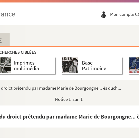
rance
Mon compte C
E
CHERCHES CIBLÉES
Imprimés
Base
multimédia
Patrimoine
 du droict prétendu par madame Marie de Bourgongne... ès duch...
Notice
1 sur 1
nt du droict prétendu par madame Marie de Bourgongne... è