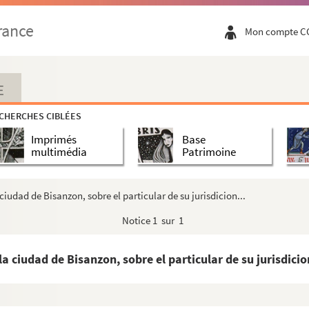
on du comté de ce nom
rance
Mon compte C
n à leur domaine du duché de Bourgogne et de la Franch...
axe et le roi de Hongrie, quant à la seigneurie du ...
 de Parme, gouvernante des Pays-Bas, par le roi d'Es...
E
arlos V a su hijo Philippo II quando passo à Fland...
CHERCHES CIBLÉES
s par l'avènement d'Alexandre VII au souverain ponti...
Imprimés
Base
de Marie de Bourgogne à la pleine succession de son...
multimédia
Patrimoine
hé de Bourgogne à Philippe le Hardi
ison de Bourgongne... », d'après le chancelier Me...
iudad de Bisanzon, sobre el particular de su jurisdicion...
politaine de Besançon par le pape Clément VII (Rober...
Notice
1 sur 1
d de Bisanzon, sobre el particular de su jurisdicion...
ry
ciudad de Bisanzon, sobre el particular de su jurisdicion
sus servicios personales... ; en Madrid, por Diego ...
 réorganisation du gouvernement des Pays-Bas après la...