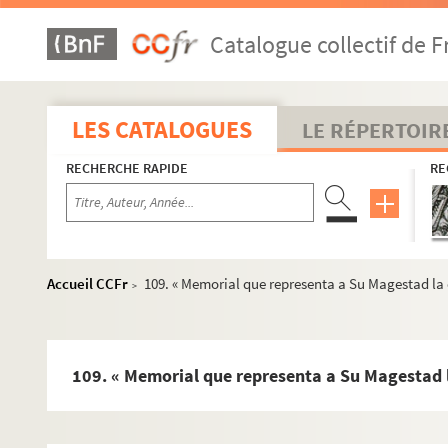
Fol. 2 vo. Prétentions de Robert d'Artois sur la possessi
Catalogue collectif de F
Fol. 4 vo. Divers actes des rois de France pour la réunio
Fol. 18. Différends du duc de Bourgogne avec les ducs de S
Fol. 28. Pouvoirs politiques donnés à sa sœur la duchesse
LES CATALOGUES
LE RÉPERTOIR
Fol. 30. « Capitulo de la instruçion que dio el emperador C
RECHERCHE RAPIDE
RE
Fol. 31. Mémoire sur les motifs d'espérance de paix donné
Fol. 39. Mémoire de Jean d'Auffay pour établir les droits 
Fol. 72. Pièces et extraits concernant la donation du duc
Fol. 79. « Instruction pour clarifier les querelles de la ma
Accueil CCFr
109. « Memorial que representa a Su Magestad la c
>
Fol. 96. Reconnaissances des privilèges de l'église métro
Fol. 109. « Memorial que representa a Su Magestad la ciuda
Fol. 143. Supplément au mémoire de Pierre-François Hen
109. « Memorial que representa a Su Magestad la 
Fol. 147. « Memorial... del doctor Juan Alonso Calderon... 
Fol. 173. Patentes du roi d'Espagne, Philippe IV, pour la