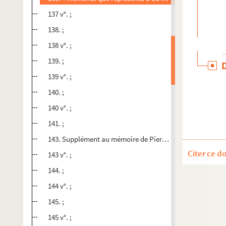
137 v°. ;
138. ;
138 v°. ;
139. ;
139 v°. ;
140. ;
140 v°. ;
141. ;
143. Supplément au mémoire de Pierre-François Henry. I
Citer ce d
143 v°. ;
144. ;
144 v°. ;
145. ;
145 v°. ;