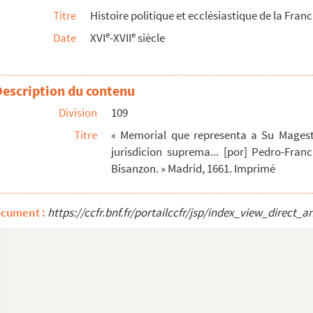
Titre
Histoire politique et ecclésiastique de la Fran
e
e
Date
XVI
-XVII
siècle
Description du contenu
Division
109
Titre
« Memorial que representa a Su Magesta
jurisdicion suprema... [por] Pedro-Fra
Bisanzon. » Madrid, 1661. Imprimé
mprimé. Esp.;
ocument :
https://ccfr.bnf.fr/portailccfr/jsp/index_view_dire