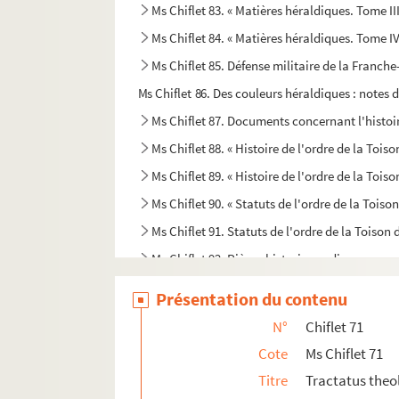
Ms Chiflet 83. « Matières héraldiques. Tome III
Ms Chiflet 84. « Matières héraldiques. Tome IV
Ms Chiflet 85. Défense militaire de la Franch
Ms Chiflet 86. Des couleurs héraldiques : notes 
Ms Chiflet 87. Documents concernant l'histoire
Ms Chiflet 88. « Histoire de l'ordre de la Toiso
Ms Chiflet 89. « Histoire de l'ordre de la Toison
Ms Chiflet 90. « Statuts de l'ordre de la Toiso
Ms Chiflet 91. Statuts de l'ordre de la Toison 
Ms Chiflet 92. Pièces historiques diverses
Ms Chiflet 93. Divers ordres de chevalerie. —
Présentation du contenu
Ms Chiflet 94. Lettres du président Bouhier, de D
N°
Chiflet 71
Ms Chiflet 95. Statuts des ordres de l'Annonci
Cote
Ms Chiflet 71
Ms Chiflet 96. « Journal historique des chose
Titre
Tractatus theo
Ms Chiflet 97. « Papiers pour la vie de l'infant