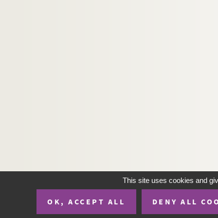
Ms Chiflet 192. « Aeneae Sylvii Piccolomini, Sen
Ms Chiflet 193. Recueil des lettres adressées 
Ms Chiflet 194. Lettres reçues par Philippe-E
Ms Chiflet 195. Lettres écrites à François-Xav
Ms Chiflet 196. « Recueil de jurisprudence c
Ms Chiflet 197. « Recueil de certains arrests 
Ms Chiflet 198. « Recueil des arrêts de M. Terr
Ms Chiflet 199. Questions de jurisprudence r
Ms Chiflet 200. « Le Miroir de l'ordre du Thois
Ms Chiflet 201. « Les ordonnances de la comté d
Ms Chiflet 202. Chroniques en vers et en pro
Ms Chiflet 203. « Vita venerabilis D. Nicolai 
This site uses cookies and gi
Ms Chiflet 204. Salines de Salins et mines d
Ms Chiflet 205. « Histoire du commencement et
OK, ACCEPT ALL
DENY ALL CO
Ms Chiflet 206. Pièces concernant l'Universi