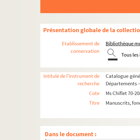
Présentation globale de la collecti
Etablissement de
Bibliothèque m
conservation
Tous les
Ms Chiflet 70. « Recueil de pièces d'Estat qui 
Ms Chiflet 71. Tractatus theologici
Intitulé de l'instrument de
Catalogue génér
Fol. II. « Liber interne consolacionis »
recherche
Départements — 
Fol. 56 vo. « Tractatus parvus, dictus Regnu
Cote
Ms Chiflet 70-20
Fol. 72. « De ymitatione Christi et contemp
Titre
Manuscrits, fon
Fol. 101. « De sacramento corporis et sanguin
Fol. 137. « De arte bene moriendi »
Fol. 183. « Ammoniciones... Florencii, quon
Dans le document :
Fol. 187 vo. « Excerpta quedam ex devotis dic