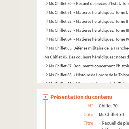
Ms Chiflet 80. « Recueil de pièces d'Estat. Tom
Ms Chiflet 81. « Matières héraldiques. Tome I.
Ms Chiflet 82. « Matières héraldiques. Tome II
Ms Chiflet 83. « Matières héraldiques. Tome III
Ms Chiflet 84. « Matières héraldiques. Tome IV
Ms Chiflet 85. Défense militaire de la Franch
Ms Chiflet 86. Des couleurs héraldiques : notes 
Ms Chiflet 87. Documents concernant l'histoire
Ms Chiflet 88. « Histoire de l'ordre de la Toiso
Ms Chiflet 89. « Histoire de l'ordre de la Toison
Ms Chiflet 90. « Statuts de l'ordre de la Toiso
Présentation du contenu
Ms Chiflet 91. Statuts de l'ordre de la Toison 
N°
Chiflet 70
Ms Chiflet 92. Pièces historiques diverses
Cote
Ms Chiflet 70
Ms Chiflet 93. Divers ordres de chevalerie. —
Titre
« Recueil de piè
Ms Chiflet 94. Lettres du président Bouhier, de D