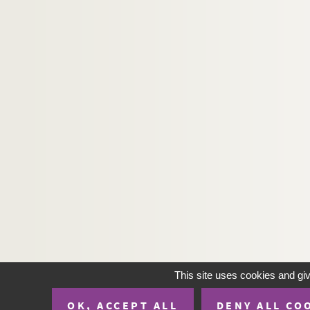
Ms Chiflet 189. « Adversaria rei antiquariae »
Ms Chiflet 190. « Patrocinii reorum capitis dam
Ms Chiflet 191. « Monita politica ad serenissim
Ms Chiflet 192. « Aeneae Sylvii Piccolomini, Sen
Ms Chiflet 193. Recueil des lettres adressées 
Ms Chiflet 194. Lettres reçues par Philippe-E
Ms Chiflet 195. Lettres écrites à François-Xav
Ms Chiflet 196. « Recueil de jurisprudence c
Ms Chiflet 197. « Recueil de certains arrests 
Ms Chiflet 198. « Recueil des arrêts de M. Terr
Ms Chiflet 199. Questions de jurisprudence r
Ms Chiflet 200. « Le Miroir de l'ordre du Thois
Ms Chiflet 201. « Les ordonnances de la comté d
This site uses cookies and gi
Ms Chiflet 202. Chroniques en vers et en pro
OK, ACCEPT ALL
DENY ALL CO
Ms Chiflet 203. « Vita venerabilis D. Nicolai 