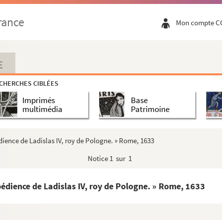
rance
Mon compte C
t Siège de se servir des princes chez qui il...
'Alve, sur la sollicitation de l'érection de...
ion des erreurs de Barthélemy Caranza, archeves...
E
ippe II par Benedictus Arias Montanus, son ch...
CHERCHES CIBLÉES
duite politique de la Compagnie de Jésus ». Esp...
Imprimés
Base
me des ordres religieux en Espagne »
multimédia
Patrimoine
obre la reformacion de sù orden »
 S. Ignace. Madrid, 20 décembre 1606
dience de Ladislas IV, roy de Pologne. » Rome, 1633
tes, traduite en langue espagnole (1652)
Notice
1 sur 1
de Francisco Roales contre les Jésuites (1634)
bédience de Ladislas IV, roy de Pologne. » Rome, 1633
nce, après l'assassinat du cardinal de Guise,...
stances par luy promises au roy Philippe II p...