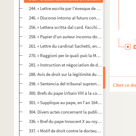
244. « Lettre escrite par l'évesque de Gerace, estant à Lisb
246. « Discorso intorno al futuro conclave dopò la morte d
256. « Lettera scritta dal card. Facchinetto... in difesa di a
258. « Papier d'un auteur inconnu donné à Rome aux minis
261. « Lettre du cardinal Sachetti, envoyée au roy Philippe I
270. « Raggioni per le quali può la Maesta del re di Polonia
281. « Instruction et négociation de don Gennaro de Sesse
288. Avis de droit sur la légitimité du particularisme de l'
298. « Sentencia del tribunal supremo de la Santa Inquisic
Citer ce d
300. Brefs du pape Urbain VIII à la cour d'Espagne, au suj
301. « Supplique au pape, en l'an 1647, présentée par les J
304. Divers actes concernant la publication de la bulle c
336. « Bref du pape Innocent X au roy Philippe IV... à l'occ
337. « Motif de droit contre le docteur Victorian Valda, v