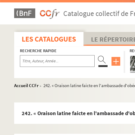
35. « Oratio R. P. Jacobi Laynez... in concilio Tridentino »
Catalogue collectif de F
55. « Copie de la bulle de Pie V, qui défend aux nonces du S
59. « Instruction donnée à Fernando del Gadillo par le duc d
67. « Copie de la bulle de Grégoire XIII sur la condamnat
LES CATALOGUES
LE RÉPERTOIR
73. « Copie d'une lettre escrite, en l'an 1571, au roy Phil
RECHERCHE RAPIDE
RE
75. « Note des plus notables points de prudence en la con
77. « Consulte d'un évesque espagnol au roy, sur la réfor
81. « Discurso del P. Mariana, de la Compañia de Jesus, s
111. Lettre du P. de Riba, jésuite, sur la canonisation de
Accueil CCFr
242. « Oraison latine faicte en l'ambassade d'obé
>
113. Ordonnance de l'archevêque de Sens contre les Jésui
115. Condamnation par l'inquisition d'Espagne des écrits 
116. « Lettre de la ligue de France au pape »
242. « Oraison latine faicte en l'ambassade d'o
118. « Discours du pape Sixte V contre Henri III, roi de Fra
120. « Billet du pape Sixte V escrit de sa main sur les assi