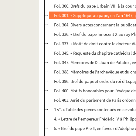
Fol. 300. Brefs du pape Urbain VIII à la cour
Fol. 301. « Supplique au pape, en l'an 1647, p
Fol. 304. Divers actes concernant la public
Fol. 336. « Bref du pape Innocent X au roy Phi
Fol. 337. « Motif de droit contre le docteur 
Fol. 345. « Requeste du chapitre cathédral d
Fol. 347. Mémoires de D. Juan de Palafox, é
Fol. 388. Mémoires de l'archevêque et du chap
Fol. 396. Bref du pape et ordre du roi d'Esp
Fol. 400. Motifs honorables pour l'évêque de
Fol. 403. Arrêt du parlement de Paris ordon
1 v°. « Table des pièces contenuës en ce volu
4. « Lettre de l'empereur Frédéric IV à Phili
5. « Bref du pape Pie II, en faveur d'Adolph