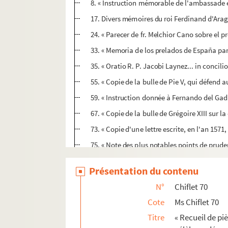
8. « Instruction mémorable de l'ambassade e
17. Divers mémoires du roi Ferdinand d'Arag
24. « Parecer de fr. Melchior Cano sobre el 
33. « Memoria de los prelados de España par
35. « Oratio R. P. Jacobi Laynez... in concili
55. « Copie de la bulle de Pie V, qui défend a
59. « Instruction donnée à Fernando del Gadill
67. « Copie de la bulle de Grégoire XIII sur
73. « Copie d'une lettre escrite, en l'an 157
75. « Note des plus notables points de prude
77. « Consulte d'un évesque espagnol au roy,
Présentation du contenu
81. « Discurso del P. Mariana, de la Compañi
N°
Chiflet 70
111. Lettre du P. de Riba, jésuite, sur la c
Cote
Ms Chiflet 70
113. Ordonnance de l'archevêque de Sens con
Titre
« Recueil de piè
115. Condamnation par l'inquisition d'Espag