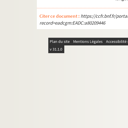
Citer ce document :
https://ccfr.bnf.fr/por
record=eadcgm:EADC:a80209446
Plan du site
Mentions Légales
Accessibilit
v 31.1.0