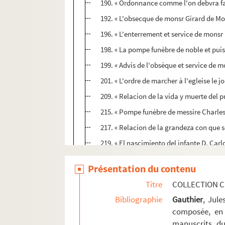
190. « Ordonnance comme l'on debvra fa
192. « L'obsecque de monsr Girard de Mor
196. « L'enterrement et service de mons
198. « La pompe funèbre de noble et pui
199. « Advis de l'obsèque et service de mo
201. « L'ordre de marcher à l'egleise le 
209. « Relacion de la vida y muerte del 
215. « Pompe funèbre de messire Charles
217. « Relacion de la grandeza con que se
219. « El nascimiento del infante D. Carl
221. Présentation de la haquenée, faicte
Présentation du contenu
223. « Relacion de la llegada entrada, r
Titre
COLLECTION C
228. « Ordonnance de la cérémonie à estr
Bibliographie
Gauthier
, Jul
232. « Advis pour tenir et célébrer la nob
composée, en 
247 v°. « ... me recommandant en toute h
manuscrits du