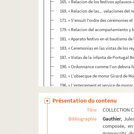
165. « Relacion de los festivos aplausos c
169. « Relacion de las... velaciones del r
171. « S'ensuit l'ordre des cérémonies e
179. « Relacion del acompañamiento y b
181. « Aparato festivo en el bautismo de 
183. « Ceremonias en las vistas de los 
187. « Vistas de la infanta de Portugal 
190. « Ordonnance comme l'on debvra fa
192. « L'obsecque de monsr Girard de Mor
196. « L'enterrement et service de mons
198. « La pompe funèbre de noble et pui
Présentation du contenu
199. « Advis de l'obsèque et service de mo
Titre
COLLECTION C
201. « L'ordre de marcher à l'egleise le 
Bibliographie
Gauthier
, Jul
209. « Relacion de la vida y muerte del 
composée, en 
215. « Pompe funèbre de messire Charles
manuscrits du