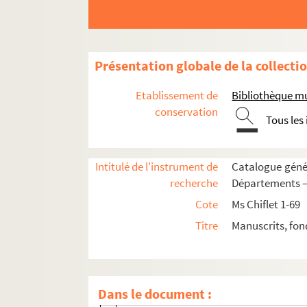
Ms Chiflet 63. « Police militaire, ou recu
Ms Chiflet 64. Epitaphes recueillies dans l
Ms Chiflet 65. « Pièces historiques cérémon
Présentation globale de la collecti
Ms Chiflet 66. « Pièces historiques cérémon
Etablissement de
Bibliothèque m
Ms Chiflet 67. « Pièces historiques cérémon
conservation
Tous les
Ms Chiflet 68. « Pièces historiques cérémo
Ms Chiflet 69. Supplément aux recueils des 
Intitulé de l'instrument de
Catalogue génér
Fol. 5. « Ritual de las cerimonias guarda
recherche
Départements — 
Fol. 17. « ... Como los reyes d'Aragon se d
Cote
Ms Chiflet 1-69
Fol. 22. « El modo y cerimonias que tiene
Titre
Manuscrits, fon
Fol. 39. « Juramento del principe D. Carlos
Fol. 48. « Relation du serment presté au p
Fol. 50. Relation au prince D. Carlos d'
Dans le document :
Fol. 86. « La coronacion del rey Rodolf