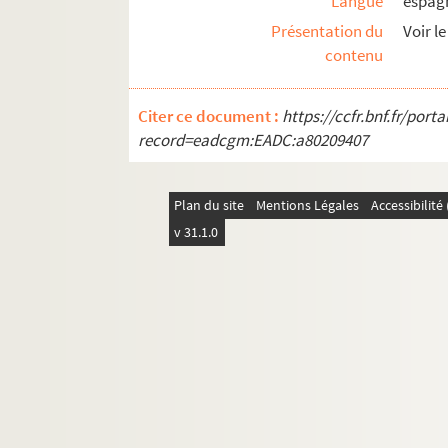
Langue
espag
101. « Relacion del juramento del princi
Présentation du
Voir le
105. Éclaircissement des droits de Marie
contenu
145. « Relation de l'ambassade envoyée 
165. « Relacion de los festivos aplausos c
Citer ce document :
https://ccfr.bnf.fr/por
169. « Relacion de las... velaciones del r
record=eadcgm:EADC:a80209407
171. « S'ensuit l'ordre des cérémonies e
179. « Relacion del acompañamiento y b
Plan du site
Mentions Légales
Accessibilit
181. « Aparato festivo en el bautismo de 
v 31.1.0
183. « Ceremonias en las vistas de los 
187. « Vistas de la infanta de Portugal 
190. « Ordonnance comme l'on debvra fa
192. « L'obsecque de monsr Girard de Mor
196. « L'enterrement et service de mons
198. « La pompe funèbre de noble et pui
199. « Advis de l'obsèque et service de mo