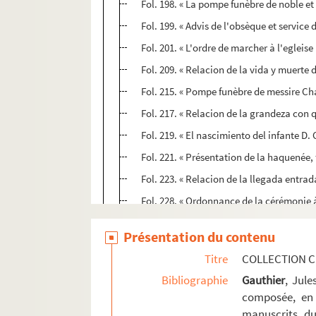
Fol. 198. « La pompe funèbre de noble et
Fol. 199. « Advis de l'obsèque et service
Fol. 201. « L'ordre de marcher à l'egleis
Fol. 209. « Relacion de la vida y muerte
Fol. 215. « Pompe funèbre de messire Ch
Fol. 217. « Relacion de la grandeza con q
Fol. 219. « El nascimiento del infante D. 
Fol. 221. « Présentation de la haquenée,
Fol. 223. « Relacion de la llegada entra
Fol. 228. « Ordonnance de la cérémonie à
Fol. 232. « Advis pour tenir et célébrer l
Présentation du contenu
Fol. 248. « Recueil de ce qu'a esté faict
Titre
COLLECTION C
Fol. 256. « Relacion de la orden de servir
Bibliographie
Gauthier
, Jul
Fol. 284. Manifeste de Marie de Bourgogn
composée, en 
Fol. 302. Relation de la paix d'Arras (143
manuscrits du