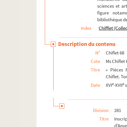
sciences et art
figure notam
bibliothèque d
Index
Chifflet (Colle
Description du contenu
N°
Chiflet 68
Cote
Ms Chiflet 
Titre
« Pièces h
Chiflet. T
e
e
Date
XVI
-XVII
s
Division
281
Titre
Inscri
d'Anve