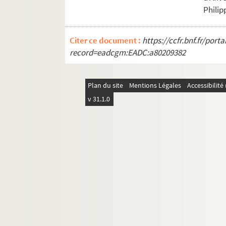
Philip
Citer ce document :
https://ccfr.bnf.fr/por
record=eadcgm:EADC:a80209382
Plan du site
Mentions Légales
Accessibilit
v 31.1.0