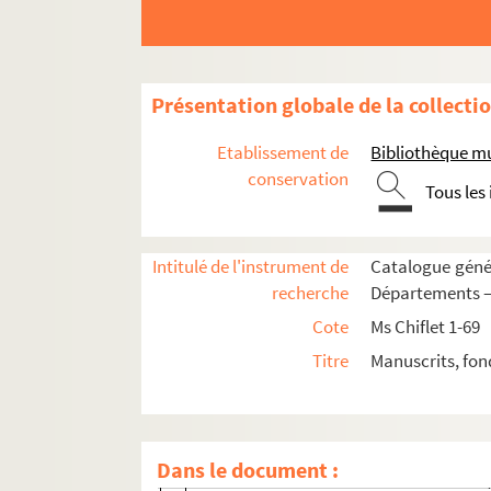
228. « Mémoire des bannières et autres piè
231. Inscription commémorative de l'emp
234. « Mémoire de ce que sera de faire p
Présentation globale de la collecti
236. « Obsèques de messire Charles de Br
238. « Relation du trespas et enterremen
Etablissement de
Bibliothèque m
241. « Sententia reverendissimorum dom
conservation
Tous les
243. Obsèques d'Anne d'Ongnies, second
245. « Obsèques de feu noble homme messi
Intitulé de l'instrument de
Catalogue génér
248. « Obsèques et funérailles de feu no
recherche
Départements — 
250. « Relacion de la muerte del señor D. 
Cote
Ms Chiflet 1-69
256. « Pompe funèbre de messire Maximil
Titre
Manuscrits, fon
258. « ... Obsèques de feu noble homme G
260. « ... Obsèques de Antoine d'Alennes..
262. « S'ensuit l'ordre qui fut tenu aux
Dans le document :
265. « S'ensuit l'ordre observé aux obsè