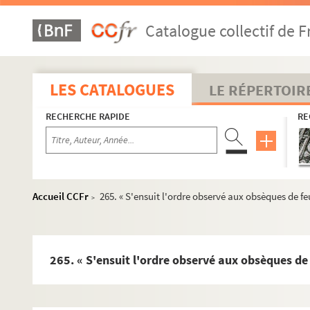
135. « Despens faitz l'an XXXIX [1539] pour les obsèque
Catalogue collectif de F
143. « Patente de l'empereur Charles-Quint, où sont m
147. « Ordre des obsèques du... marquis del Gasto..., 
151. « Cérémonies observées aux obsèques de madame
LES CATALOGUES
LE RÉPERTOIR
153. « Mémoirre pour les obsèques de feuz... les roys de
RECHERCHE RAPIDE
RE
168. « Ordo processionalis servandus in deductione fu
169. « Relation d'Antoine de Beaulincourt, roy d'armes
181. « L'ordre observé aux obsèques de madame Jeanne d
185. « Solemnitas exequiarum Caroli V imperatoris, Ma
Accueil CCFr
265. « S'ensuit l'ordre observé aux obsèques de fe
>
204. « Funeralium exequiarum solennitas Caroli Quinti 
210. « Funebrium pomparum et ceremoniarum solennitas
217. « La pompe funèbre de noble et puissant seigneur
265. « S'ensuit l'ordre observé aux obsèques de 
225. « ... Obsèques de feu monseigneur Philippe de Stav
226. « L'ordre des obsèques... à Madrid, en l'église d