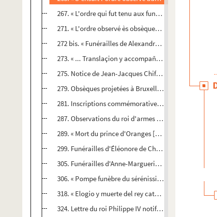
267. « L'ordre qui fut tenu aux funérailles de fut Maxi
271. « L'ordre observé ès obsèques et enterrement de G
272 bis. « Funérailles de Alexandre Farnèze, duc de Par
273. « ... Translaçion y accompañamento del cuerpo de
275. Notice de Jean-Jacques Chiflet, en langue françai
279. Obsèques projetées à Bruxelles pour Philippe II, r
281. Inscriptions commémoratives du roi Philippe II, à 
287. Observations du roi d'armes des archiducs sur les
289. « Mort du prince d'Oranges [Philippe-Guillaume], e
299. Funérailles d'Éléonore de Chabot, marquise de V
305. Funérailles d'Anne-Marguerite de Rye, dame de l'i
306. « Pompe funèbre du sérénissime prince Albert, ar
318. « Elogio y muerte del rey catholico don Phelippe 
324. Lettre du roi Philippe IV notifiant aux villes de 