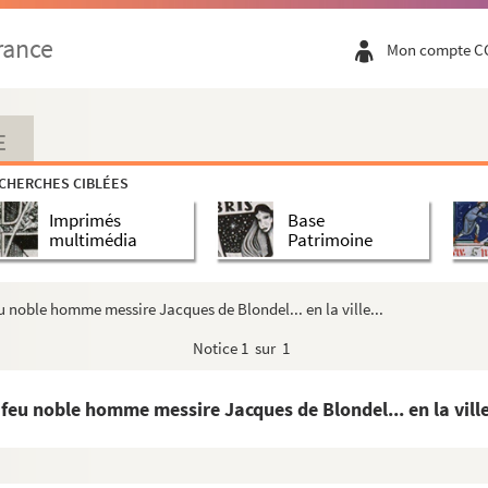
s de l'impératrice É[lisabeth de Portugal], à Sain...
rance
Mon compte C
entionnées les volontés de ses parens plus proches t...
gouverneur en l'Estat de Milan » (1546)
 Anne, reyne de Hongrie et de Bohême, femme de Ferdinan...
E
 France et d'Engleterre... en la ville de Gandt.....
CHERCHES CIBLÉES
neris Leonorae, archiducissae Austriae. Pragae, 17 m...
Imprimés
Base
 de l'ordre de la Toison d'or, contenant les cérémo...
multimédia
Patrimoine
e Castille, reyne d'Espagne..., célébrées en l'égli...
riae, reginae Angliae, Mariae, reginae Hungariae, pe...
u noble homme messire Jacques de Blondel... en la ville...
imperatoris, celebrata Bruxelle, altera Nativitatis...
Notice
1 sur 1
 Mariae, reginae Angliae, celebrato Bruxelle ... »
 messire Jean de Lannoy... par Jacque le Boucq, de V...
feu noble homme messire Jacques de Blondel... en la ville
eles, baron de Chaumont..., l'an 1563 : faict en l...
e Sainct Dominique le Royal, pour l'empereur Ferdin...