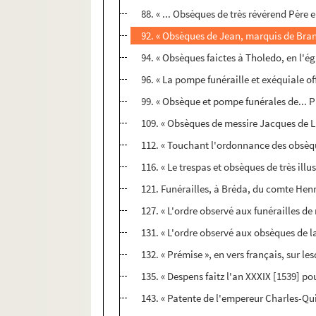
88. « ... Obsèques de très révérend Père 
92. « Obsèques de Jean, marquis de Brand
94. « Obsèques faictes à Tholedo, en l'égl
96. « La pompe funéraille et exéquiale of
99. « Obsèque et pompe funérales de... Ph
109. « Obsèques de messire Jacques de 
112. « Touchant l'ordonnance des obsèqu
116. « Le trespas et obsèques de très il
121. Funérailles, à Bréda, du comte He
127. « L'ordre observé aux funérailles 
131. « L'ordre observé aux obsèques de 
132. « Prémise », en vers français, sur l
135. « Despens faitz l'an XXXIX [1539] po
143. « Patente de l'empereur Charles-Qui