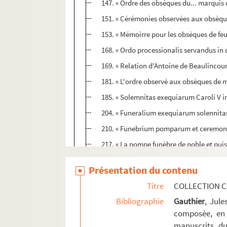
147. « Ordre des obsèques du... marquis d
151. « Cérémonies observées aux obsèq
153. « Mémoirre pour les obsèques de feuz.
168. « Ordo processionalis servandus in 
169. « Relation d'Antoine de Beaulincour
181. « L'ordre observé aux obsèques de m
185. « Solemnitas exequiarum Caroli V i
204. « Funeralium exequiarum solennitas 
210. « Funebrium pomparum et ceremoniar
217. « La pompe funèbre de noble et puis
225. « ... Obsèques de feu monseigneur Ph
Présentation du contenu
226. « L'ordre des obsèques... à Madrid, 
Titre
COLLECTION C
228. « Mémoire des bannières et autres piè
Bibliographie
Gauthier
, Jul
231. Inscription commémorative de l'emp
composée, en 
234. « Mémoire de ce que sera de faire p
manuscrits du