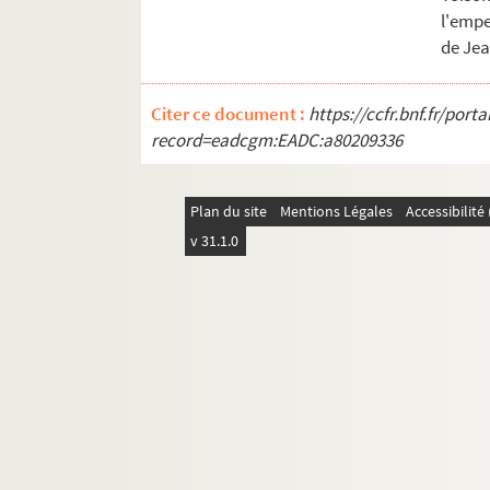
272 bis. « Funérailles de Alexandre Farnè
l'empe
273. « ... Translaçion y accompañamento 
de Jea
275. Notice de Jean-Jacques Chiflet, en 
279. Obsèques projetées à Bruxelles pour 
Citer ce document :
https://ccfr.bnf.fr/por
record=eadcgm:EADC:a80209336
281. Inscriptions commémoratives du roi P
287. Observations du roi d'armes des arc
Plan du site
Mentions Légales
Accessibilit
289. « Mort du prince d'Oranges [Philippe
v 31.1.0
299. Funérailles d'Éléonore de Chabot, 
305. Funérailles d'Anne-Marguerite de Ry
306. « Pompe funèbre du sérénissime prin
318. « Elogio y muerte del rey catholico
324. Lettre du roi Philippe IV notifiant 
326. « Relation des cérémonies de l'en
328. « Narré de la mort de don Francisco 
330. « Relacion embiada de Bruselas... de