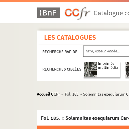
Fol. 32. « ... Obsèques de messire Pierre
Catalogue co
Fol. 35. « L'ordre de l'enterrement de Ph
Fol. 37. « Obsèques de Marguerite d'Aust
Fol. 39. « Advis des obsèques de M. de Mon
LES CATALOGUES
Fol. 41. « Ordonnance pour faire en quelq
Fol. 47. « L'ordre observé aux obsèques d
RECHERCHE RAPIDE
Fol. 53. « ... Obsèques de Philippe, arch
Imprimés
Fol. 61. « Aultre ordonnance et livrée de 
multimédia
RECHERCHES CIBLÉES
Fol. 70. « L'ordre observé en la pompe f
Fol. 84. « L'ordre observé aux funéraill
Accueil CCFr
Fol. 185. « Solemnitas exequiarum Ca
Fol. 88. « ... Obsèques de très révérend 
>
Fol. 92. « Obsèques de Jean, marquis de 
Fol. 94. « Obsèques faictes à Tholedo, en l
Fol. 96. « La pompe funéraille et exéquia