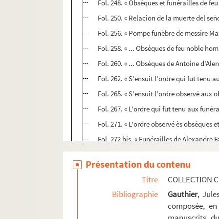
Fol. 248. « Obsèques et funérailles de fe
Fol. 250. « Relacion de la muerte del seño
Fol. 256. « Pompe funèbre de messire Max
Fol. 258. « ... Obsèques de feu noble ho
Fol. 260. « ... Obsèques de Antoine d'Alen
Fol. 262. « S'ensuit l'ordre qui fut ten
Fol. 265. « S'ensuit l'ordre observé aux 
Fol. 267. « L'ordre qui fut tenu aux funér
Fol. 271. « L'ordre observé ès obsèques e
Fol. 272 bis. « Funérailles de Alexandre 
Fol. 273. « ... Translaçion y accompañam
Présentation du contenu
Fol. 275. Notice de Jean-Jacques Chiflet
Titre
COLLECTION C
Fol. 279. Obsèques projetées à Bruxelles p
Bibliographie
Gauthier
, Jul
Fol. 281. Inscriptions commémoratives du 
composée, en 
Fol. 287. Observations du roi d'armes de
manuscrits du