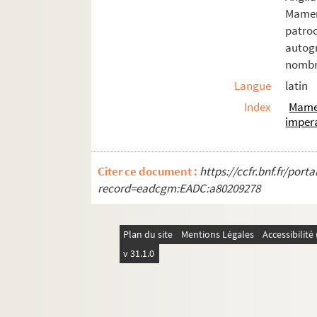
1. « Table des pièces contenües en ce vol
Mame
5. « ... Aulcunes cérémonies touchant le d
patroc
autog
11. « Comme on doit faire obsèques de n
nombre
25. « Obsèques pour un chevalier baron. Co
Langue
latin
30. « Les ordonnances et solemnités qui fu
Index
Mame
32. « ... Obsèques de messire Pierre de L
impera
35. « L'ordre de l'enterrement de Philipp
37. « Obsèques de Marguerite d'Austriche
Citer ce document :
https://ccfr.bnf.fr/por
39. « Advis des obsèques de M. de Montigny
record=eadcgm:EADC:a80209278
41. « Ordonnance pour faire en quelque é
47. « L'ordre observé aux obsèques de la
Plan du site
Mentions Légales
Accessibilit
53. « ... Obsèques de Philippe, archiduc 
v 31.1.0
61. « Aultre ordonnance et livrée de drap 
70. « L'ordre observé en la pompe funèbr
84. « L'ordre observé aux funérailles d