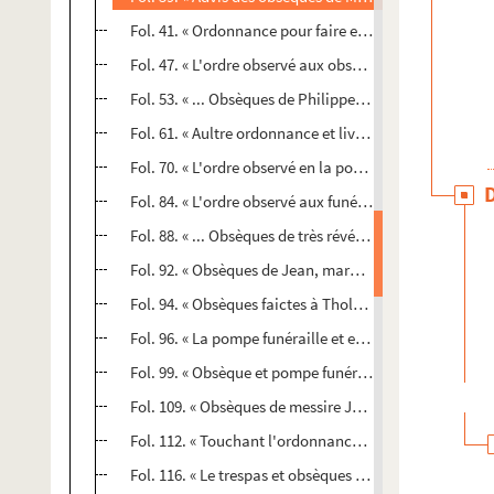
Fol. 41. « Ordonnance pour faire en quelque église des
Fol. 47. « L'ordre observé aux obsèques de la reyne cat
Fol. 53. « ... Obsèques de Philippe, archiduc d'Austric
Fol. 61. « Aultre ordonnance et livrée de drap faicte qu
Fol. 70. « L'ordre observé en la pompe funèbre du roy 
Fol. 84. « L'ordre observé aux funérailles de messire
Fol. 88. « ... Obsèques de très révérend Père en Dieu l
Fol. 92. « Obsèques de Jean, marquis de Brandebourg, c
Fol. 94. « Obsèques faictes à Tholedo, en l'église des Co
Fol. 96. « La pompe funéraille et exéquiale office de..
Fol. 99. « Obsèque et pompe funérales de... Philibert d
Fol. 109. « Obsèques de messire Jacques de Luxembou
Fol. 112. « Touchant l'ordonnance des obsèques de mad
Fol. 116. « Le trespas et obsèques de très illustre pr