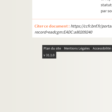
statu
par so
Citer ce document :
https://ccfr.bnf.fr/por
record=eadcgm:EADC:a80209240
Plan du site
Mentions Légales
Accessibilit
v 31.1.0