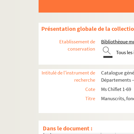
92. Table des estampes composant le recu
94. « Recevimiento de la princesa de Car
96. « Entrada de Su Magestad en Zarago
Présentation globale de la collecti
98. « Recevimiento que hiço el rey don P
100. « La real y solemne entrada que hizo
Etablissement de
Bibliothèque m
102. « Recevimiento de la reyna doña Mar
conservation
Tous les
114. « Relacion de la solemne entrada de
120. « El modo que tiene el rey Catholico
Intitulé de l'instrument de
Catalogue génér
123. « De la journée qui se tint à Arras..
recherche
Départements — 
140. « Autre journal des choses plus remar
Cote
Ms Chiflet 1-69
160. « Autre discours contenant ce qui se 
Titre
Manuscrits, fon
163. « Copie du pouvoir donné à messire 
169. « Acte du serment presté par le roy
173. « Relation de Bourgongne, roy d'arm
Dans le document :
187. « Ordre observé à jurer la paix entr