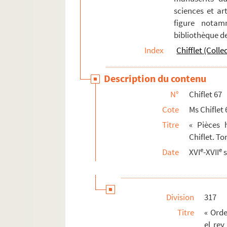
sciences et art
figure notam
bibliothèque d
Index
Chifflet (Colle
Description du contenu
N°
Chiflet 67
Cote
Ms Chiflet 
Titre
« Pièces h
Chiflet. To
e
e
Date
XVI
-XVII
s
Division
317
Titre
« Orde
el rey