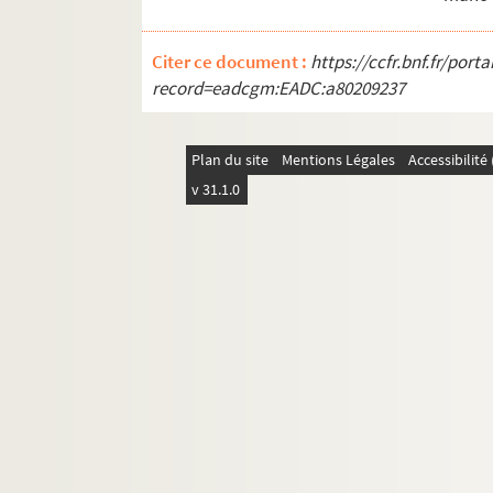
Citer ce document :
https://ccfr.bnf.fr/por
record=eadcgm:EADC:a80209237
Plan du site
Mentions Légales
Accessibilit
v 31.1.0