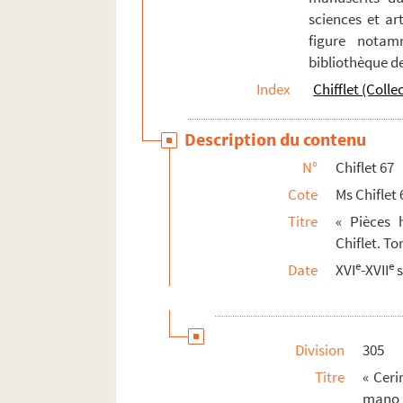
sciences et art
figure notam
bibliothèque d
Index
Chifflet (Colle
Description du contenu
N°
Chiflet 67
Cote
Ms Chiflet 
Titre
« Pièces h
Chiflet. To
e
e
Date
XVI
-XVII
s
Division
305
Titre
« Ceri
mano a