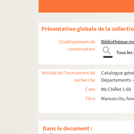
92. Table des estampes composant le recu
94. « Recevimiento de la princesa de Car
96. « Entrada de Su Magestad en Zarago
Présentation globale de la collecti
98. « Recevimiento que hiço el rey don P
100. « La real y solemne entrada que hizo
Etablissement de
Bibliothèque m
102. « Recevimiento de la reyna doña Mar
conservation
Tous les
114. « Relacion de la solemne entrada de
120. « El modo que tiene el rey Catholico
Intitulé de l'instrument de
Catalogue génér
123. « De la journée qui se tint à Arras..
recherche
Départements — 
140. « Autre journal des choses plus remar
Cote
Ms Chiflet 1-69
160. « Autre discours contenant ce qui se 
Titre
Manuscrits, fon
163. « Copie du pouvoir donné à messire 
169. « Acte du serment presté par le roy
173. « Relation de Bourgongne, roy d'arm
Dans le document :
187. « Ordre observé à jurer la paix entr