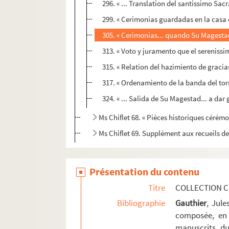
296. « ... Translation del santissimo Sac
299. « Cerimonias guardadas en la casa de
305. « Cerimonias... quando Su Magestad 
313. « Voto y juramento que el serenissi
315. « Relation del hazimiento de gracia
317. « Ordenamiento de la banda del torne
324. « ... Salida de Su Magestad... a dar
Ms Chiflet 68. « Pièces historiques cérémo
Ms Chiflet 69. Supplément aux recueils d
Présentation du contenu
Titre
COLLECTION C
Bibliographie
Gauthier
, Jul
composée, en 
manuscrits du